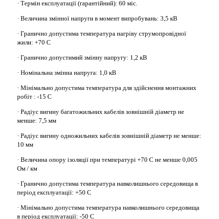
· Термін експлуатації (гарантійний): 60 міс.
· Величина змінної напруги в момент випробувань: 3,5 кВ
· Гранично допустима температура нагріву струмопровідної
жили: +70 С
· Гранично допустимий змінну напругу: 1,2 кВ
· Номінальна змінна напруга: 1,0 кВ
· Мінімально допустима температура для здійснення монтажних
робіт : -15 С
· Радіус вигину багатожильних кабелів зовнішній діаметр не
менше: 7,5 мм
· Радіус вигину одножильних кабелів зовнішній діаметр не менше:
10 мм
· Величина опору ізоляції при температурі +70 С не менше 0,005
Ом / км
· Гранично допустима температура навколишнього середовища в
період експлуатації: +50 С
· Мінімально допустима температура навколишнього середовища
в період експлуатації: -50 С