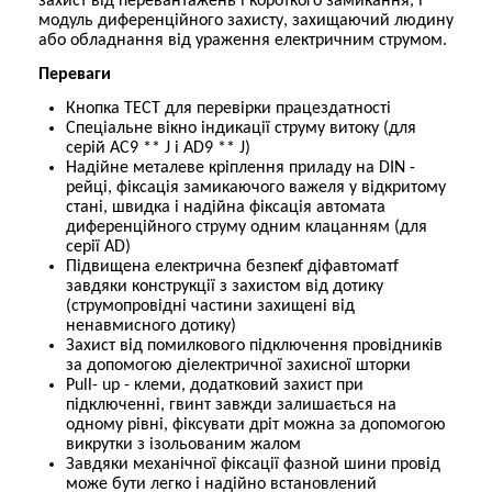
захист від перевантажень і короткого замикання, і
модуль диференційного захисту, захищаючий людину
або обладнання від ураження електричним струмом.
Переваги
Кнопка ТЕСТ для перевірки працездатності
Спеціальне вікно індикації струму витоку (для
серій АС9 ** J і AD9 ** J)
Надійне металеве кріплення приладу на DIN -
рейці, фіксація замикаючого важеля у відкритому
стані, швидка і надійна фіксація автомата
диференційного струму одним клацанням (для
серії AD)
Підвищена електрична безпекf діфавтоматf
завдяки конструкції з захистом від дотику
(струмопровідні частини захищені від
ненавмисного дотику)
Захист від помилкового підключення провідників
за допомогою діелектричної захисної шторки
Pull- up - клеми, додатковий захист при
підключенні, гвинт завжди залишається на
одному рівні, фіксувати дріт можна за допомогою
викрутки з ізольованим жалом
Завдяки механічної фіксації фазной шини провід
може бути легко і надійно встановлений