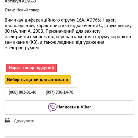
Артикул
AD966J
Стан:
Новий товар
Вимикач диференційного струму 16А, AD966J Hager,
двополюсний, характеристика відключення С, струм витоку
30 мА, тип А, 230В. Призначений для захисту
електричних мереж від перевантаження і струму короткого
замикання (КЗ), а також людини від ураження
електрострумом.
Наразі товар відсутній
Виберіть щитки для автоматів
(066) 803-01-40
(097) 736-14-78
Написати в Viber
Друкувати