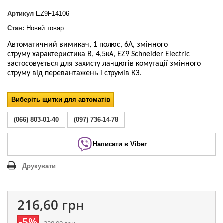
Артикул
EZ9F14106
Стан:
Новий товар
Автоматичний вимикач, 1 полюс, 6А,
змінного
струму
характеристика В, 4,5кА, EZ9 Schneider Electric
застосовується для захисту ланцюгів комутації
змінного
струму
від перевантажень і струмів КЗ.
Виберіть щитки для автоматів
(066) 803-01-40
(097) 736-14-78
Написати в Viber
Друкувати
216,60 грн
-5%