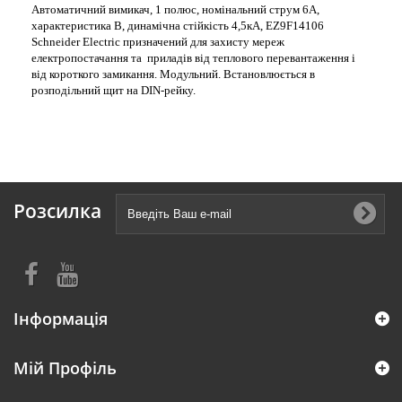
Автоматичний вимикач, 1 полюс, номінальний струм 6А,
характеристика В, динамічна стійкість 4,5кА, EZ9F14106
Schneider Electric призначений для захисту мереж
електропостачання та приладів від теплового перевантаження і
від короткого замикання. Модульний. Встановлюється в
розподільний щит на DIN-рейку.
Розсилка
Інформація
Мій Профіль