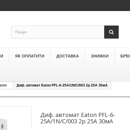
ТИ
ЯК ОПЛАТИТИ
ДОСТАВКА
ЗНИЖКИ
БРЕ
aton
Диф. автомат Eaton PFL-6-25A/1N/C/003 2p 25А 30мА
LEGRAND
a
Schneider Electric Asfora
ne
Schneider Electric Sedna
Диф. автомат Eaton PFL-6-
25A/1N/C/003 2p 25А 30мА
LEZARD