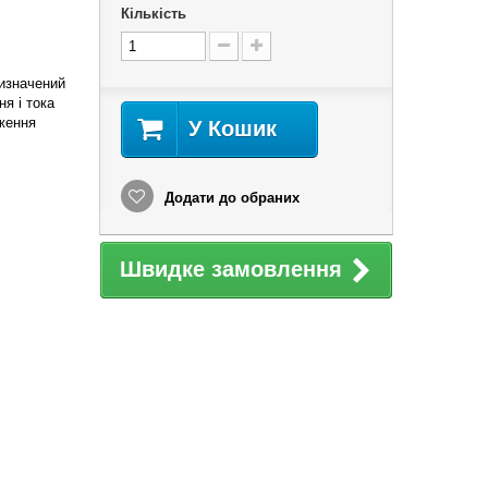
Кількість
ризначений
я і тока
аження
У Кошик
Додати до обраних
Швидке замовлення