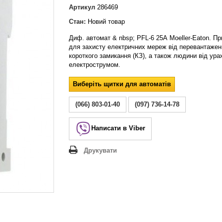
Lezard Deriy
Артикул
286469
O
Стан:
Новий товар
 Allure
Диф. автомат & nbsp; PFL-6 25А Moeller-Eaton. П
a Classic
для захисту електричних мереж від перевантаженн
 Life
короткого замикання (КЗ), а також людини від ур
електрострумом.
Виберіть щитки для автоматів
(066) 803-01-40
(097) 736-14-78
Написати в Viber
Друкувати