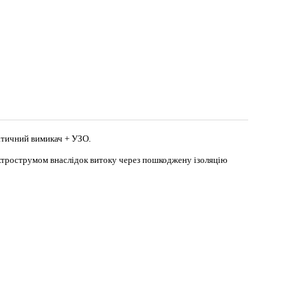
атичний вимикач + УЗО.
ектрострумом внаслідок витоку через пошкоджену ізоляцію