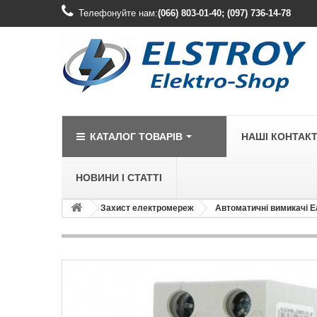
Телефонуйте нам:
(066) 803-01-40; (097) 736-14-78
КАТАЛОГ ТОВАРІВ
НАШІ КОНТАК
НОВИНИ І СТАТТІ
Захист електромереж
Автоматичні вимикачі E
LEGRAND
Legrand Cariv
Legrand Celia
Legrand Etika
Legrand Forix