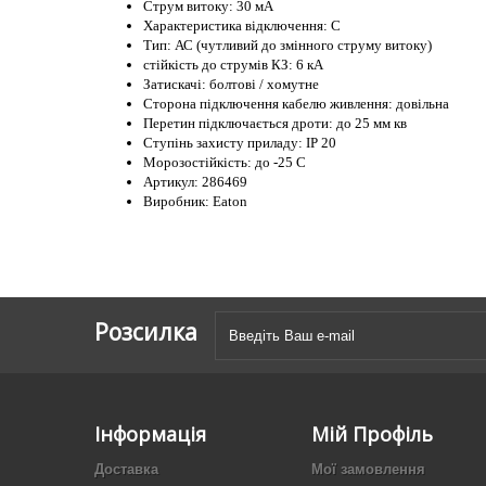
Струм витоку: 30 мА
Характеристика відключення: C
Тип: АС (чутливий до змінного струму витоку)
стійкість до струмів КЗ: 6 кА
Затискачі: болтові / хомутне
Сторона підключення кабелю живлення: довільна
Перетин підключається дроти: до 25 мм кв
Ступінь захисту приладу: IP 20
Морозостійкість: до -25 С
Артикул: 286469
Виробник: Eaton
Розсилка
Інформація
Мій Профіль
Доставка
Мої замовлення