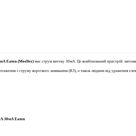
мА Eaton (Moeller)
має струм витоку 30мА. Це комбінований пристрій: автом
нтаження і струму короткого замикання (КЗ), а також людини від ураження ел
5А 30мА Eaton