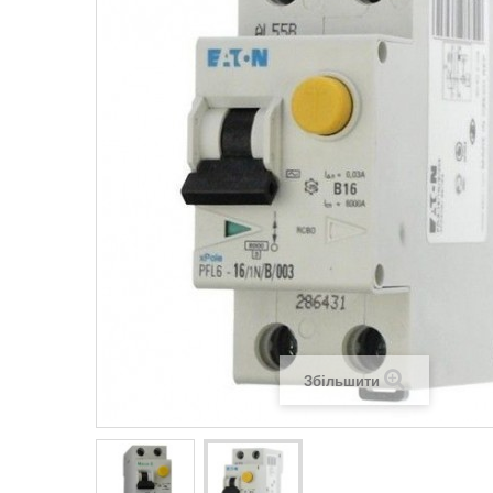
Legrand SUN
Legrand Valena
Legrand Valen
Legrand Valena
Збільшити