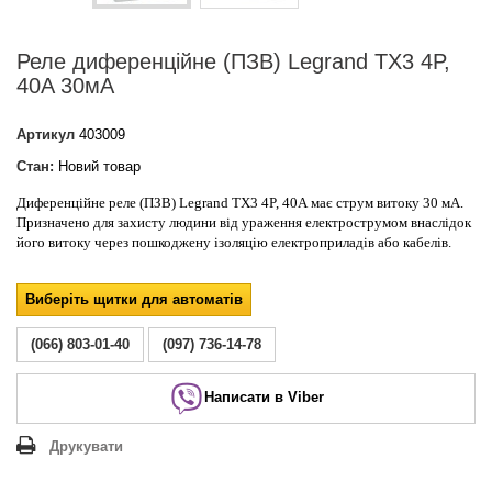
Реле диференційне (ПЗВ) Legrand TX3 4P,
40A 30мА
Артикул
403009
Стан:
Новий товар
Диференційне реле (ПЗВ) Legrand TX3 4P, 40A має струм витоку 30 мА.
Призначено для захисту людини від ураження електрострумом внаслідок
його витоку через пошкоджену ізоляцію електроприладів або кабелів.
Виберіть щитки для автоматів
(066) 803-01-40
(097) 736-14-78
Написати в Viber
Друкувати