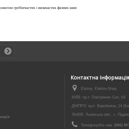
помогою гребінчастих і вильчастих фазних шин
Контактна інформаці
Elstroy. Elektro-Shop,
КИЇВ: пр-т. Повітряних Сил, 64
ДНІПРО: вул. Виробнича, 14 (Ка
ЛЬВІВ: Львівська обл., с. Підря
мація
Телефонуйте нам:
(066) 80