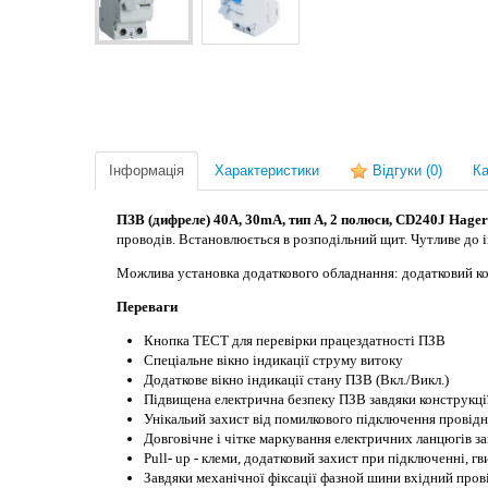
Інформація
Характеристики
Відгуки
(0)
Ка
ПЗВ (дифреле) 40A, 30mA, тип A, 2
полюси
, CD240J Hager
проводів.
Встановлюється в розподільний щит. Чутливе до і
Можлива установка додаткового обладнання: додатковий кон
Переваги
Кнопка ТЕСТ для перевірки працездатності ПЗВ
Спеціальне вікно індикації струму витоку
Додаткове вікно індикації стану ПЗВ (Вкл./Викл.)
Підвищена електрична безпеку ПЗВ завдяки конструкції
Унікальий захист від помилкового підключення провід
Довговічне і чітке маркування електричних ланцюгів 
Pull- up - клеми, додатковий захист при підключенні, 
Завдяки механічної фіксації фазной шини вхідний прові