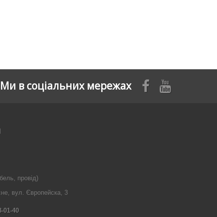
Ми в соціальних мережах
я
бель, провід)
сне, вул. Європейска, 3
3-01-40