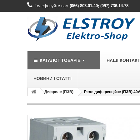
Телефонуйте нам:
(066) 803-01-40; (097) 736-14-78
КАТАЛОГ ТОВАРІВ
НАШІ КОНТАК
НОВИНИ І СТАТТІ
Дифреле (ПЗВ)
Реле диференційне (ПЗВ) 40A,
LEGRAND
Legrand Cariv
Legrand Celia
Legrand Etika
Legrand Forix