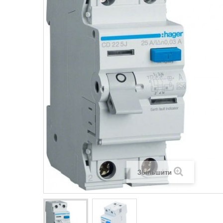
Legrand SUN
Legrand Valena
Legrand Valen
Legrand Valena
Збільшити