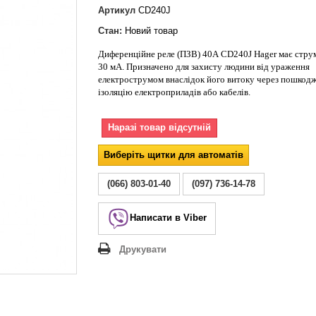
Lezard Deriy
Артикул
CD240J
O
Стан:
Новий товар
 Allure
Диференційне реле (ПЗВ) 40А CD240J Hager має стру
a Classic
30 мА. Призначено для захисту людини від ураження
 Life
електрострумом внаслідок його витоку через пошкод
ізоляцію електроприладів або кабелів.
Наразі товар відсутній
Виберіть щитки для автоматів
(066) 803-01-40
(097) 736-14-78
Написати в Viber
Друкувати