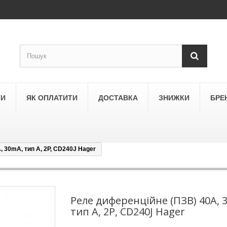
ТИ
ЯК ОПЛАТИТИ
ДОСТАВКА
ЗНИЖКИ
БРЕ
 30mA, тип A, 2P, CD240J Hager
LEGRAND
a
Schneider Electric Asfora
ne
Schneider Electric Sedna
Реле диференційне (ПЗВ) 40A, 
тип A, 2P, CD240J Hager
LEZARD