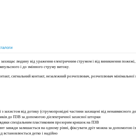
талоги
захищає людину від ураження електричним струмом і від виникнення пожежі,
мпульсного і до змінного струму витоку.
такт, сигнальний контакт, незалежний розчеплювач, розчеплювач мінімальної 
 з захистом від дотику (струмопровідні частини захищені від ненавмисного д
ників до ПЗВ за допомогою діелектричної захисної шторки
завдяки спеціальним пластиковим прозорим кришок на ПЗВ
гвинт завжди залишається на одному рівні, фіксувати дріт можна за допомогою
і
д встановлюється дегко і надійно