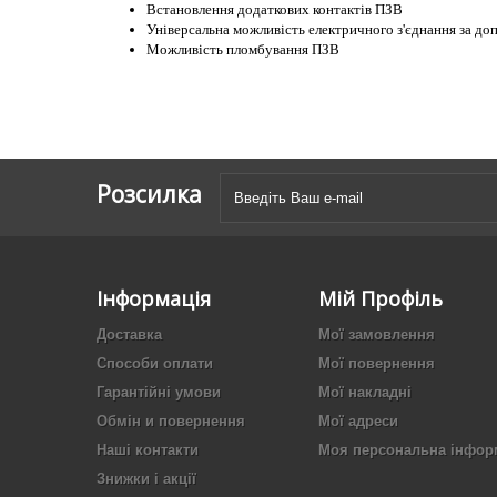
Встановлення додаткових контактів ПЗВ
Універсальна можливість електричного з'єднання за до
Можливість пломбування ПЗВ
Розсилка
Інформація
Мій Профіль
Доставка
Мої замовлення
Способи оплати
Мої повернення
Гарантійні умови
Мої накладні
Обмін и повернення
Мої адреси
Наші контакти
Моя персональна інфор
Знижки і акції