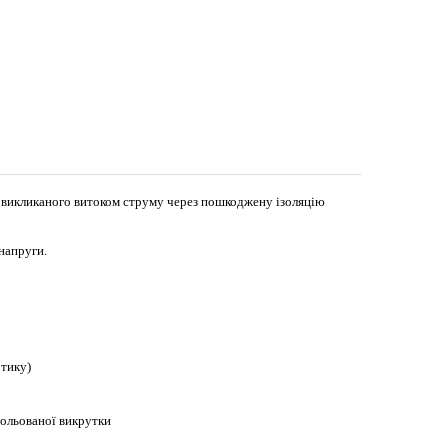
 викликаного витоком струму через пошкоджену ізоляцію
напруги.
отику)
зольованої
викрутки