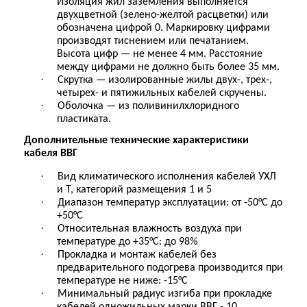
Изоляция жил заземления выполняется
двухцветной (зелено-желтой расцветки) или
обозначена цифрой 0. Маркировку цифрами
производят тиснением или печатанием.
Высота цифр — не менее 4 мм. Расстояние
между цифрами не должно быть более 35 мм.
·
Скрутка — изолированные жилы двух-, трех-,
четырех- и пятижильных кабелей скручены.
·
Оболочка — из поливинилхлоридного
пластиката.
Дополнительные т
ехнические характеристики
кабеля ВВГ
·
Вид климатического исполнения кабелей УХЛ
и Т, категорий размещения 1 и 5
·
Диапазон температур эксплуатации: от -50°С до
+50°С
·
Относительная влажность воздуха при
температуре до +35°С: до 98%
·
Прокладка и монтаж кабелей без
предварительного подогрева производится при
температуре не ниже: -15°С
·
Минимальный радиус изгиба при прокладке
кабелей одножильных марки ВВГ - 10