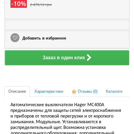
-10%
2 479,12 грн
Добавить в избранное
Заказ в один клик
Описание
Характеристики
Отзывы
(0)
Каталоги
Автоматические выключатели Hager MC400A
пре
дназначены для
защи
ты
сетей электроснабжения
и прибор
ов
от тепловой перегрузки и от короткого
замыкания.
Модульные.
Устанавливаются в
распределительный щит.
В
озможна
установка
дополнительно
го
оборудовани
я
: дополнительный