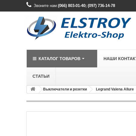
Звоните нам:
(066) 803-01-40; (097) 736-14-78
КАТАЛОГ ТОВАРОВ
НАШИ КОНТА
СТАТЬИ
Выключатели и розетки
Legrand Valena Allure
LEGRAND
Legrand Cariv
Legrand Celia
Legrand Etika
Legrand Forix