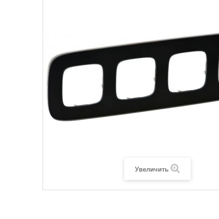
Legrand SUN
Legrand Valena
Legrand Valen
Legrand Valena
Увеличить