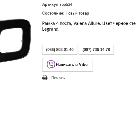
Lezard Deriy
Артикул
755534
O
Состояние:
Новый товар
 Allure
a Classic
Рамка 4 поста, Valena Allure. Цвет черное сте
Legrand.
 Life
(066) 803-01-40
(097) 736-14-78
Написать в Viber
Печать