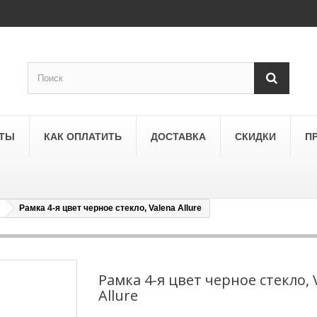
КТЫ
КАК ОПЛАТИТЬ
ДОСТАВКА
СКИДКИ
П
Рамка 4-я цвет черное стекло, Valena Allure
SCHNEIDER ELECTRIC
a
Schneider Electric Asfora
ne
Schneider Electric Sedna
Рамка 4-я цвет черное стекло, 
Allure
LEZARD