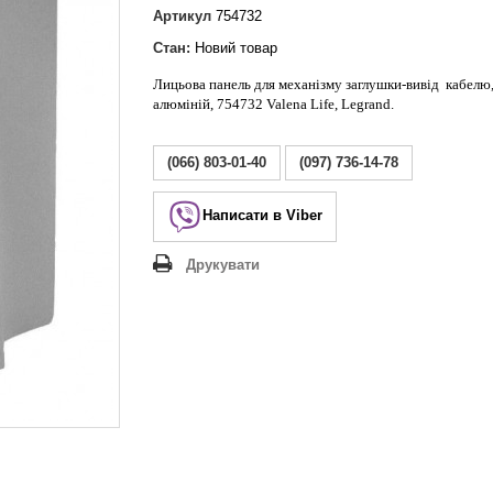
Lezard Deriy
Артикул
754732
O
Стан:
Новий товар
 Allure
Лицьова панель для механізму заглушки-вивід кабелю,
a Classic
алюміній, 754732 Valena Life, Legrand.
 Life
(066) 803-01-40
(097) 736-14-78
Написати в Viber
Друкувати