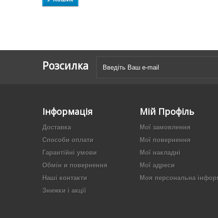
Розсилка
Інформація
Мій Профіль
Доставка
Мої замовлення
Способи оплати
Мої повернення
Гарантійні умови
Мої накладні
Обмін и повернення
Мої адреси
Наші контакти
Моя персональна інфор
Знижки і акції