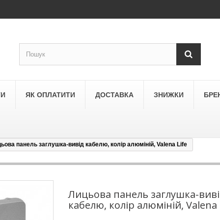
ТИ
ЯК ОПЛАТИТИ
ДОСТАВКА
ЗНИЖКИ
БРЕ
ьова панель заглушка-вивід кабелю, колір алюміній, Valena Life
LEGRAND
a
Schneider Electric Asfora
ne
Schneider Electric Sedna
Лицьова панель заглушка-виві
кабелю, колір алюміній, Valena 
LEZARD