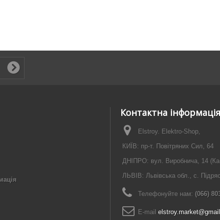
Контактна інформаці
Elstroy. Elektro-Shop,
КИЇВ: пр-т. Повітряних Сил, 64
ДНІПРО: вул. Виробнича, 14 (Ка
ЛЬВІВ: Львівська обл., с. Підря
мація
Телефонуйте нам:
(066) 80
E-maіl
elstroy.market@gmai