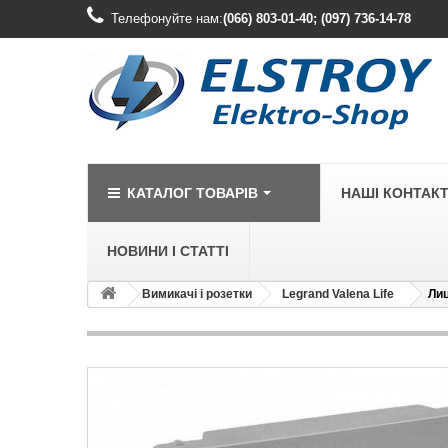
Телефонуйте нам:
(066) 803-01-40; (097) 736-14-78
КАТАЛОГ ТОВАРІВ
НАШІ КОНТАК
НОВИНИ І СТАТТІ
Вимикачі і розетки
Legrand Valena Life
Лиц
LEGRAND
Legrand Cariv
Legrand Celia
Legrand Etika
Legrand Forix