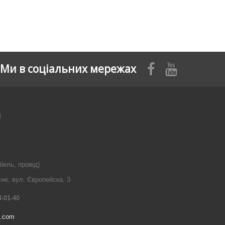
Ми в соціальних мережах
я
бель, провід)
сне, вул. Європейска, 3
3-01-40
l.com