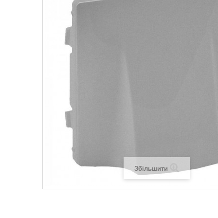
Legrand SUN
Legrand Valena
Legrand Valen
Legrand Valena
Збільшити