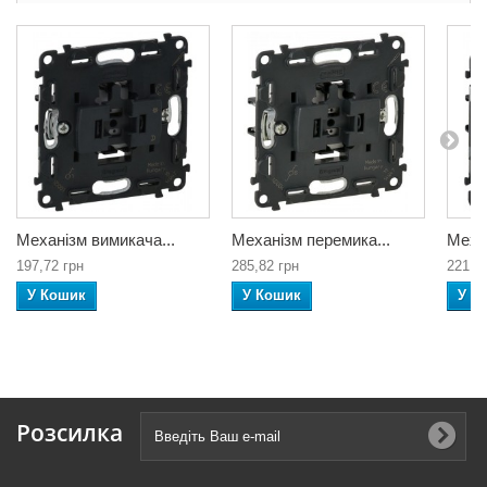
Механізм вимикача...
Механізм перемика...
Механ
197,72 грн
285,82 грн
221,2
У Кошик
У Кошик
У К
Розсилка