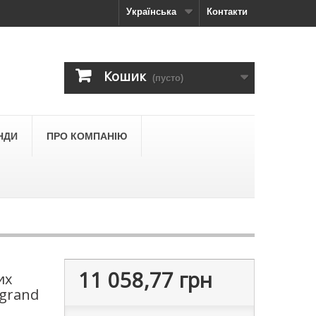
Українська
Контакти
Кошик
(пусто)
НДИ
ПРО КОМПАНІЮ
11 058,77 грн
их
egrand