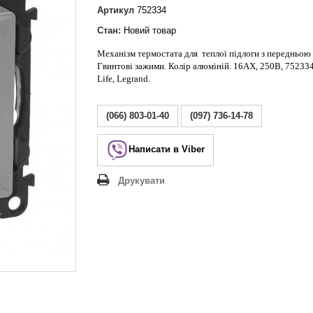
Lezard Deriy
Артикул
752334
O
Стан:
Новий товар
 Allure
Механізм термостата для теплої підлоги з передньою
a Classic
Гвинтові зажими. Колір алюміній. 16АХ, 250В, 752334
 Life
Life, Legrand.
(066) 803-01-40
(097) 736-14-78
Написати в Viber
Друкувати