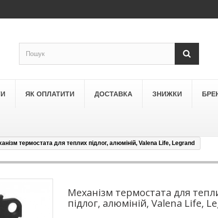
ТИ
ЯК ОПЛАТИТИ
ДОСТАВКА
ЗНИЖКИ
БРЕ
анізм термостата для теплих підлог, алюміній, Valena Life, Legrand
LEGRAND
a
Schneider Electric Asfora
ne
Schneider Electric Sedna
Механізм термостата для тепл
підлог, алюміній, Valena Life, L
LEZARD