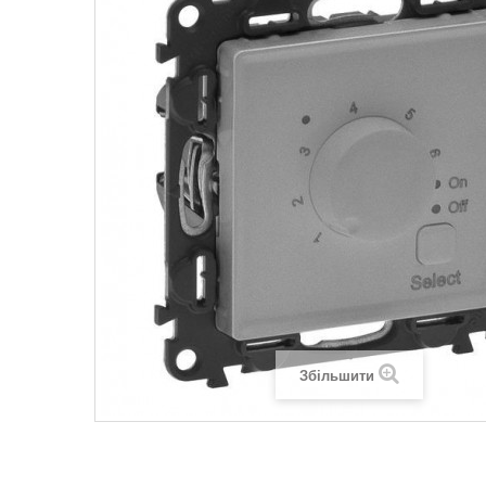
Legrand SUN
Legrand Valena
Legrand Valen
Legrand Valena
Збільшити