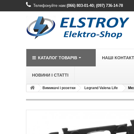
Телефонуйте нам:
(066) 803-01-40; (097) 736-14-78
КАТАЛОГ ТОВАРІВ
НАШІ КОНТАК
НОВИНИ І СТАТТІ
Вимикачі і розетки
Legrand Valena Life
Мех
LEGRAND
Legrand Cariv
Legrand Celia
Legrand Etika
Legrand Forix