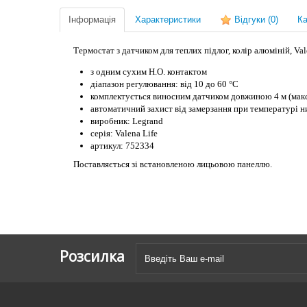
Інформація
Характеристики
Відгуки
(0)
Ка
Термостат з датчиком для теплих підлог, колір алюміній, Va
з одним сухим Н.О. контактом
діапазон регулювання: від 10 до 60 °C
комплектується виносним датчиком довжиною 4 м (ма
автоматичний захист від замерзання при температурі
виробник: Legrand
серія: Valena Life
артикул: 752334
Поставляється зі встановленою лицьовою панеллю.
Розсилка