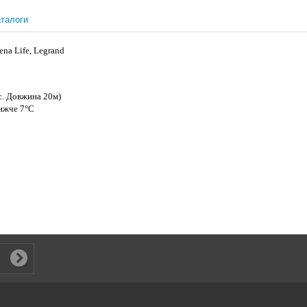
талоги
lena Life, Legrand
кс. Довжина 20м)
 нижче 7°С