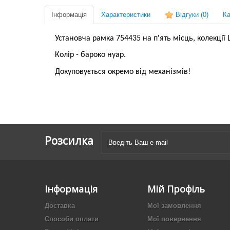
Інформація
Характеристики
Відгуки
(0)
Ка
Установча рамка 754435 на п'ять місць, колекції Le
Колір - бароко нуар.
Докуповується окремо від механізмів!
Розсилка
Інформація
Мій Профіль
Доставка
Мої замовлення
Способи оплати
Мої повернення