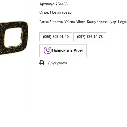
Lezard Deriy
Артикул
754435
O
Стан:
Новий товар
 Allure
Рамка 5 постів, Valena Allure. Колір бароко нуар. Legra
a Classic
 Life
(066) 803-01-40
(097) 736-14-78
Написати в Viber
Друкувати