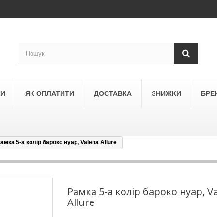
ТИ
ЯК ОПЛАТИТИ
ДОСТАВКА
ЗНИЖКИ
БРЕ
амка 5-а колір бароко нуар, Valena Allure
LEGRAND
a
Schneider Electric Asfora
ne
Schneider Electric Sedna
Рамка 5-а колір бароко нуар, V
Allure
LEZARD