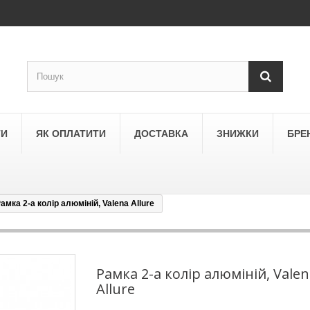
ТИ
ЯК ОПЛАТИТИ
ДОСТАВКА
ЗНИЖКИ
БРЕ
амка 2-а колір алюміній, Valena Allure
LEGRAND
a
Schneider Electric Asfora
ne
Schneider Electric Sedna
Рамка 2-а колір алюміній, Vale
Allure
LEZARD