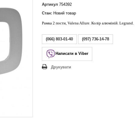
Lezard Deriy
Артикул
754392
O
Стан:
Новий товар
 Allure
Рамка 2 пости, Valena Allure. Колір алюміній. Legrand.
a Classic
 Life
(066) 803-01-40
(097) 736-14-78
Написати в Viber
Друкувати