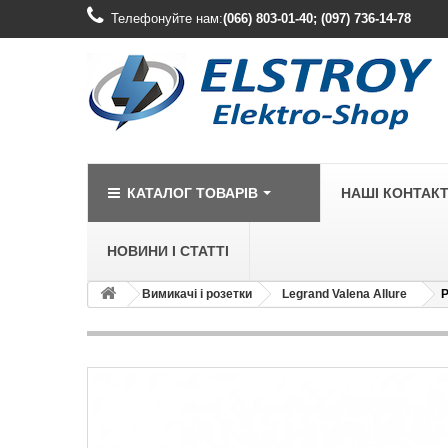
Телефонуйте нам:
(066) 803-01-40; (097) 736-14-78
КАТАЛОГ ТОВАРІВ
НАШІ КОНТАК
НОВИНИ І СТАТТІ
Вимикачі і розетки
Legrand Valena Allure
Р
LEGRAND
Legrand Cariv
Legrand Celia
Legrand Etika
Legrand Forix