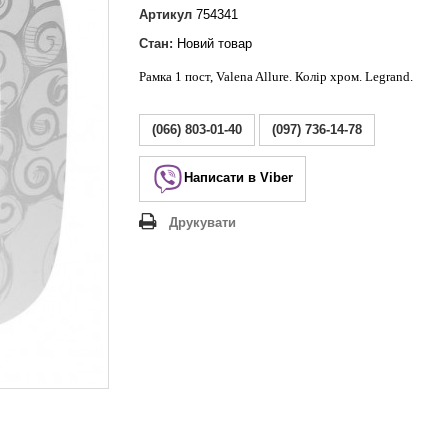
Lezard Deriy
Артикул
754341
O
Стан:
Новий товар
 Allure
Рамка 1 пост, Valena Allure. Колір хром. Legrand.
a Classic
 Life
(066) 803-01-40
(097) 736-14-78
Написати в Viber
Друкувати