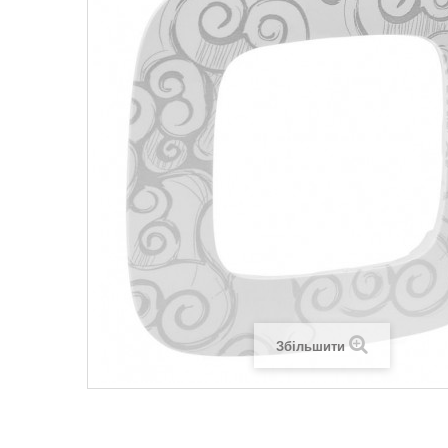
Legrand SUN
Legrand Valena
Legrand Valen
Legrand Valena
Збільшити