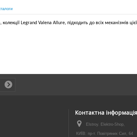
талоги
олекції Legrand Valena Allure, підходить до всіх механізмів цієї 
Контактна інформаці
Elstroy. Elektro-Shop,
КИЇВ: пр-т. Повітряних Сил, 64