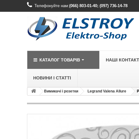
Телефонуйте нам:
(066) 803-01-40; (097) 736-14-78
КАТАЛОГ ТОВАРІВ
НАШІ КОНТАК
НОВИНИ І СТАТТІ
Вимикачі і розетки
Legrand Valena Allure
Р
LEGRAND
Legrand Cariv
Legrand Celia
Legrand Etika
Legrand Forix