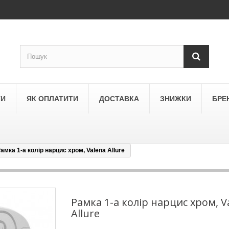
ТИ
ЯК ОПЛАТИТИ
ДОСТАВКА
ЗНИЖКИ
БРЕ
амка 1-а колір нарцис хром, Valena Allure
LEGRAND
a
Schneider Electric Asfora
ne
Schneider Electric Sedna
Рамка 1-а колір нарцис хром, V
Allure
LEZARD