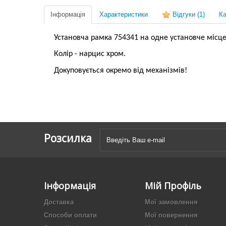
Інформація
Характеристики
Відгуки
(1)
Ка
Установча рамка 754341 на одне установче місце, к
Колір - нарцис хром.
Докуповується окремо від механізмів!
Розсилка
Інформація
Мій Профіль
Доставка
Мої замовлення
Способи оплати
Мої повернення