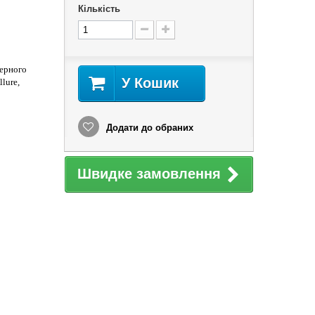
Кількість
терного
У Кошик
lure,
Додати до обраних
Швидке замовлення