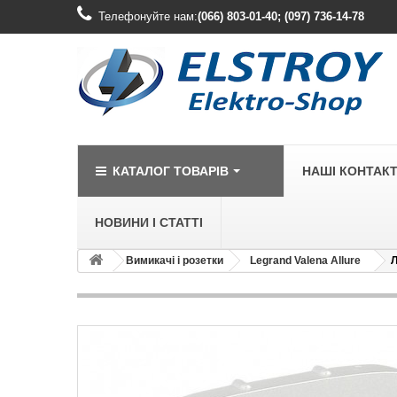
Телефонуйте нам:
(066) 803-01-40; (097) 736-14-78
КАТАЛОГ ТОВАРІВ
НАШІ КОНТАК
НОВИНИ І СТАТТІ
Вимикачі і розетки
Legrand Valena Allure
Л
LEGRAND
Legrand Cariv
Legrand Celia
Legrand Etika
Legrand Forix