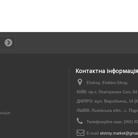
Контактна інформаці
Elstroy. Elektro-Shop,
КИЇВ: пр-т. Повітряних Сил, 64
ДНІПРО: вул. Виробнича, 14 (К
ЛЬВІВ: Львівська обл., с. Під
мація
Телефонуйте нам:
(066) 8
E-maіl
elstroy.market@gmai