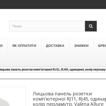
ТИ
ЯК ОПЛАТИТИ
ДОСТАВКА
ЗНИЖКИ
БРЕ
ицьова панель розетки комп'ютерної RJ11, RJ45, одинарної, колір перламутр
LEGRAND
a
Schneider Electric Asfora
ne
Schneider Electric Sedna
Лицьова панель розетки
комп'ютерної RJ11, RJ45, одина
LEZARD
колір перламутр, Valena Allure