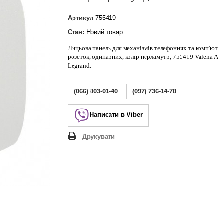
Lezard Deriy
O
Артикул
755419
 Allure
Стан:
Новий товар
a Classic
Лицьова панель для механізмів телефонних та комп'ю
 Life
розеток, одинарних, колір перламутр, 755419 Valena Al
Legrand.
(066) 803-01-40
(097) 736-14-78
Написати в Viber
Друкувати