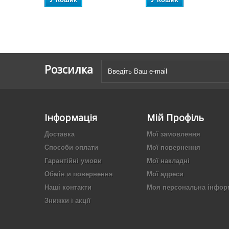
Розсилка
Інформація
Мій Профіль
Доставка
Мої замовлення
Способи оплати
Мої повернення
Гарантійні умови
Мої накладні
Обмін и повернення
Мої адреси
Наші контакти
Моя персональна інфор
Знижки і акції