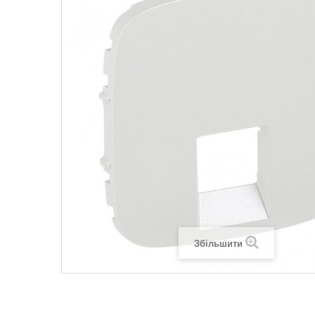
Legrand SUN
Legrand Valena
Legrand Valen
Legrand Valena
Збільшити