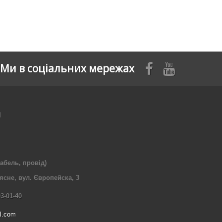
Ми в соціальних мережах
я
абель, провід)
рясне, вул. Європейска, 3
03-01-40
l.com