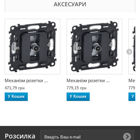
АКСЕСУАРИ
Механізм розетки ...
Механізм розетки ...
Механ
471,79 грн
779,15 грн
779,1
У Кошик
У Кошик
У К
Розсилка