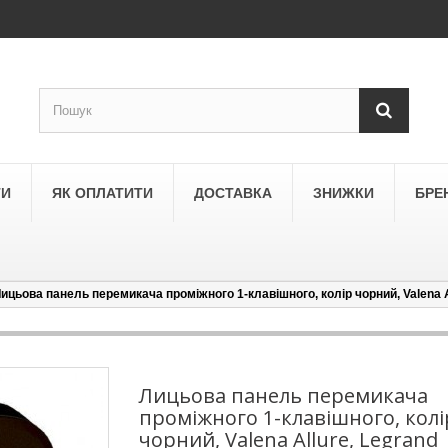
ТИ
ЯК ОПЛАТИТИ
ДОСТАВКА
ЗНИЖКИ
БРЕ
ицьова панель перемикача проміжного 1-клавішного, колір чорний, Valena A
LEGRAND
a
Schneider Electric Asfora
ne
Schneider Electric Sedna
Лицьова панель перемикача
проміжного 1-клавішного, колі
LEZARD
чорний, Valena Allure, Legrand