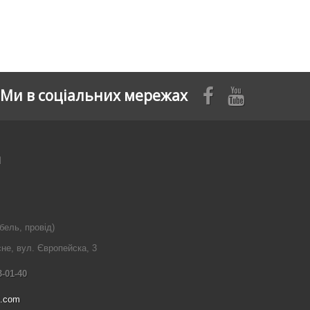
Ми в соціальних мережах
я
бель, провід)
сне, вул. Європейска, 3
3-01-40
l.com