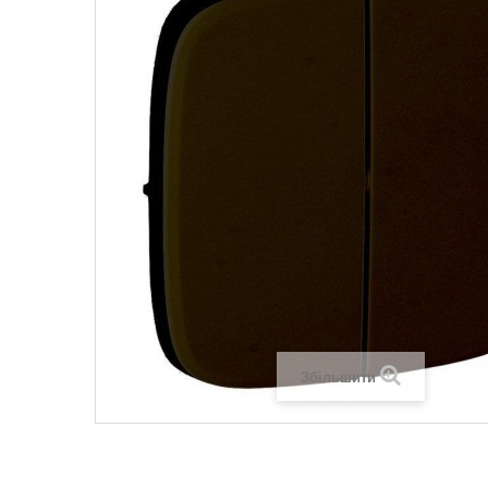
Legrand SUN
Legrand Valena
Legrand Valen
Legrand Valena
Збільшити