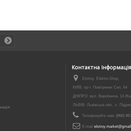
Контактна інформаці
Elstroy. Elektro-Shop,
КИЇВ: пр-т. Повітряних Сил, 64
ДНІПРО: вул. Виробнича, 14 (Ка
ЛЬВІВ: Львівська обл., с. Підря
мація
Телефонуйте нам:
(066) 80
E-maіl
elstroy.market@gmai