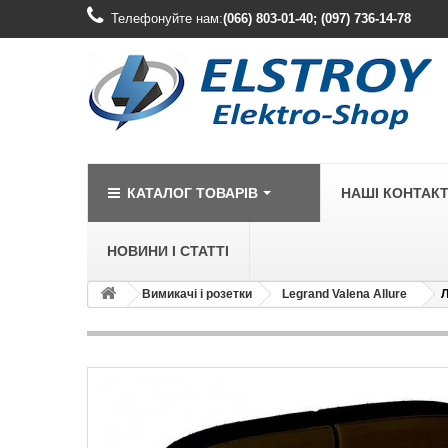
Телефонуйте нам:
(066) 803-01-40; (097) 736-14-78
КАТАЛОГ ТОВАРІВ
НАШІ КОНТАК
НОВИНИ І СТАТТІ
Вимикачі і розетки
Legrand Valena Allure
Л
LEGRAND
Legrand Cariv
Legrand Celia
Legrand Etika
Legrand Forix