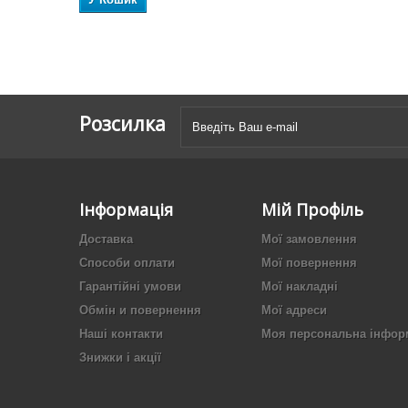
Розсилка
Інформація
Мій Профіль
Доставка
Мої замовлення
Способи оплати
Мої повернення
Гарантійні умови
Мої накладні
Обмін и повернення
Мої адреси
Наші контакти
Моя персональна інфор
Знижки і акції