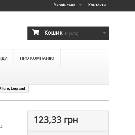
Українська
Контакти
Кошик
(пусто)
НДИ
ПРО КОМПАНІЮ
llure, Legrand
123,33 грн
р