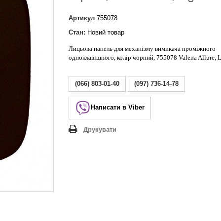
Lezard Deriy
O
Артикул
755078
 Allure
Стан:
Новий товар
a Classic
Лицьова панель для механізму вимикача проміжного
 Life
одноклавішного, колір чорний, 755078 Valena Allure, 
(066) 803-01-40
(097) 736-14-78
Написати в Viber
Друкувати