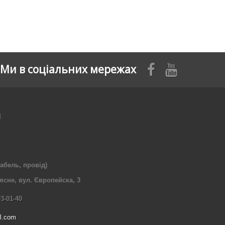
Ми в соціальних мережах
я
абель, провід)
рясне, вул. Європейска, 3
03-01-40
l.com