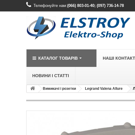
Телефонуйте нам:
(066) 803-01-40; (097) 736-14-78
КАТАЛОГ ТОВАРІВ
НАШІ КОНТАК
НОВИНИ І СТАТТІ
Вимикачі і розетки
Legrand Valena Allure
Л
LEGRAND
Legrand Cariv
Legrand Celia
Legrand Etika
Legrand Forix