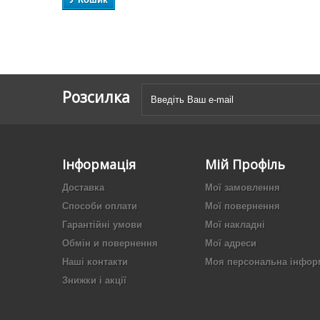
Розсилка
Інформація
Мій Профіль
Доставка
Мої замовлення
Способи оплати
Мої повернення
Гарантійні умови
Мої накладні
Обмін и повернення
Мої адреси
Наші контакти
Моя персональна інфор
Знижки і акції