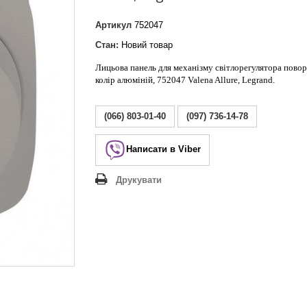
Lezard Deriy
O
Артикул
752047
 Allure
Стан:
Новий товар
a Classic
Лицьова панель для механізму світлорегулятора повор
 Life
колір алюміній, 752047 Valena Allure, Legrand.
(066) 803-01-40
(097) 736-14-78
Написати в Viber
Друкувати