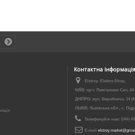
Контактна інформаці
Elstroy. Elektro-Shop,
КИЇВ: пр-т. Повітряних Сил, 64
ДНІПРО: вул. Виробнича, 14 (К
ЛЬВІВ: Львівська обл., с. Під
мація
Телефонуйте нам:
(066) 8
E-maіl
elstroy.market@gmai