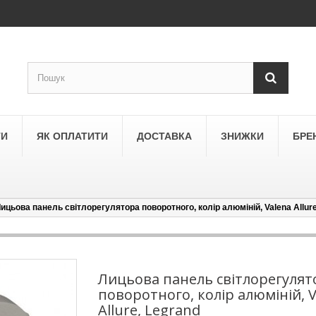
ТИ
ЯК ОПЛАТИТИ
ДОСТАВКА
ЗНИЖКИ
БРЕ
ицьова панель світлорегулятора поворотного, колір алюміній, Valena Allure
LEGRAND
a
Schneider Electric Asfora
ne
Schneider Electric Sedna
Лицьова панель світлорегулят
поворотного, колір алюміній, 
LEZARD
Allure, Legrand