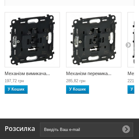
Механізм вимикача...
Механізм перемика...
Механ
197,72 грн
285,82 грн
221,2
У Кошик
У Кошик
У К
Розсилка