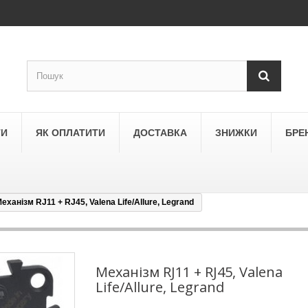
ТИ
ЯК ОПЛАТИТИ
ДОСТАВКА
ЗНИЖКИ
БРЕ
еханізм RJ11 + RJ45, Valena Life/Allure, Legrand
LEGRAND
a
Schneider Electric Asfora
ne
Schneider Electric Sedna
Механізм RJ11 + RJ45, Valena
Life/Allure, Legrand
LEZARD