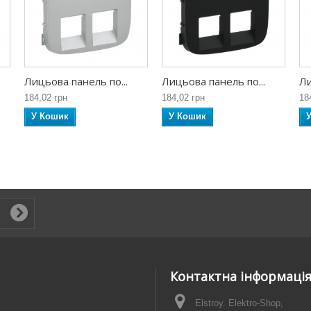
Лицьова панель по...
Лицьова панель по...
Ли
184,02 грн
184,02 грн
18
У Кошик
У Кошик
Контактна інформаці
Elstroy. Elektro-Shop,