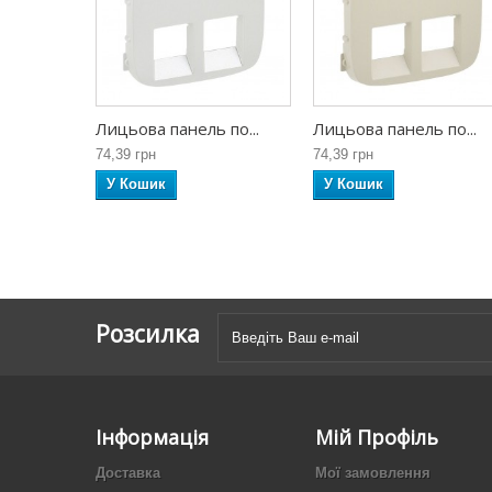
Лицьова панель по...
Лицьова панель по...
74,39 грн
74,39 грн
У Кошик
У Кошик
Розсилка
Інформація
Мій Профіль
Доставка
Мої замовлення