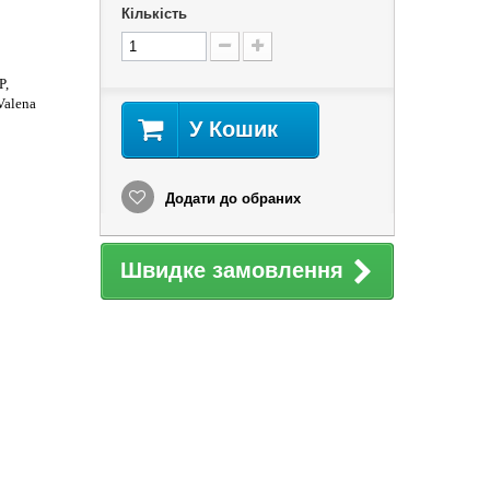
Кількість
P,
Valena
У Кошик
Додати до обраних
Швидке замовлення