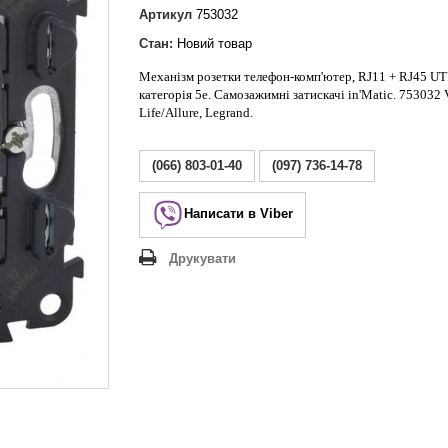
Lezard Deriy
Артикул
753032
O
Стан:
Новий товар
 Allure
Механізм розетки телефон-комп'ютер, RJ11 + RJ45 UT
a Classic
категорія 5е. Самозажимні затискачі in'Matic. 753032 
 Life
Life/Allure, Legrand.
(066) 803-01-40
(097) 736-14-78
Написати в Viber
Друкувати