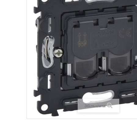
Legrand SUN
Legrand Valena
Legrand Valen
Legrand Valena
Збільшити