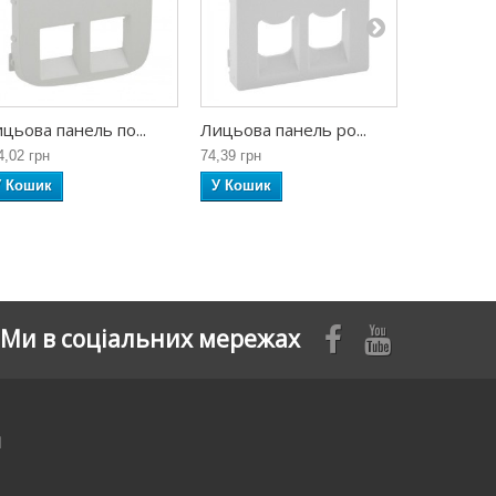
цьова панель по...
Лицьова панель ро...
Лицьова п
4,02 грн
74,39 грн
74,39 грн
У Кошик
У Кошик
У Кошик
Ми в соціальних мережах
я