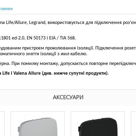
талоги
a Life/Allure, Legrand, використовується для підключення роз'єму
1801 ed-2.0, EN 50173 і EIA / TIA 568.
удованим пристроєм проколювання ізоляції. Підключення розетк
оматичного зняття ізоляції з жил кабелю.
мерна. При помилку монтажу, допускається повторне перепідключ
ife і Valena Allure (див. нижче супутні продукти).
АКСЕСУАРИ