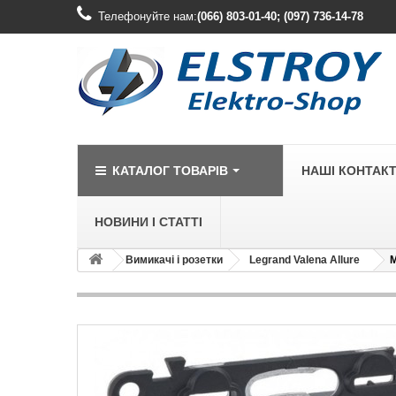
Телефонуйте нам:
(066) 803-01-40; (097) 736-14-78
КАТАЛОГ ТОВАРІВ
НАШІ КОНТАК
НОВИНИ І СТАТТІ
Вимикачі і розетки
Legrand Valena Allure
М
LEGRAND
Legrand Cariv
Legrand Celia
Legrand Etika
Legrand Forix