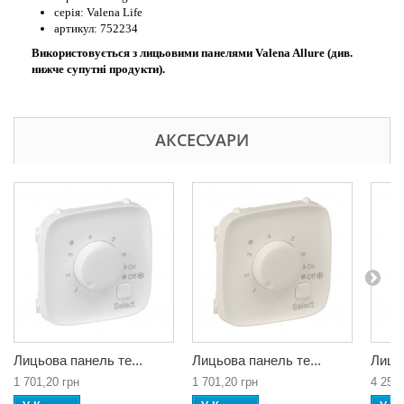
серія: Valena Life
артикул: 752234
Використовується з лицьовими панелями Valena Allure (див.
нижче супутні продукти).
АКСЕСУАРИ
Лицьова панель те...
Лицьова панель те...
Лицьо
1 701,20 грн
1 701,20 грн
4 253,