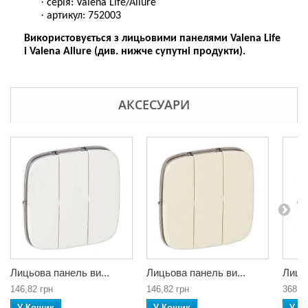
·
серія: Valena Life/Allure
·
артикул: 752003
Використовується з лицьовими панелями Valena Life
і Valena Allure (див. нижче супутні продукти).
АКСЕСУАРИ
Лицьова панель ви...
Лицьова панель ви...
Лицьо
146,82 грн
146,82 грн
368,0
У Кошик
У Кошик
У К