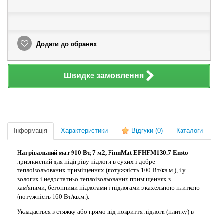
Додати до обраних
Швидке замовлення
Інформація
Характеристики
Відгуки
(0)
Каталоги
Нагрівальний мат 910 Вт, 7 м2, FinnMat EFHFM130.7 Ensto
призначений для підігріву підлоги в сухих і добре
теплоізольованих приміщеннях (потужність 100 Вт/кв.м.), і у
вологих і недостатньо теплоізольованих приміщеннях з
кам'яними, бетонними підлогами і підлогами з кахельною плиткою
(потужність 160 Вт/кв.м.).
Укладається в стяжку або прямо під покриття підлоги (плитку) в