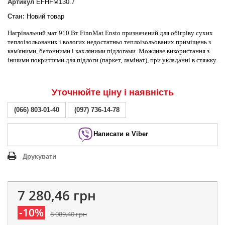
Артикул
EFHFM130.7
Стан:
Новий товар
Нагрівальний мат 910 Вт FinnMat Ensto призначений для обігріву сухих
теплоізольованих і вологих недостатньо теплоізольованих приміщень з
кам'яними, бетонними і кахляними підлогами. Можливе використання з
іншими покриттями для підлоги (паркет, ламінат), при укладанні в стяжку.
Уточнюйте ціну і наявність
(066) 803-01-40
(097) 736-14-78
Написати в Viber
Друкувати
7 280,46 грн
-10%
8 089,40 грн