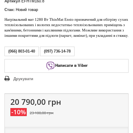
Артикул
EFHTM160.8
Стан:
Новий товар
Нагрівальний мат 1280 Вт ThinMat Ensto призначений для обігріву сухих
теплоізольованих і вологих недостатньо теплоізольованих приміщень з
кам'яними, бетонними і кахляними підлогами. Можливе використання з
іншими покриттями для підлоги (паркет, ламінат), при укладанні в стяжку.
(066) 803-01-40
(097) 736-14-78
Написати в Viber
Друкувати
20 790,00 грн
-10%
23 100,00 грн