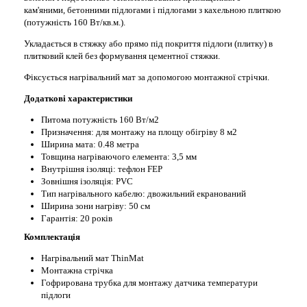
кам'яними, бетонними підлогами і підлогами з кахельною плиткою
(потужність 160 Вт/кв.м.).
Укладається в стяжку або прямо під покриття підлоги (плитку) в
плитковий клей без формування цементної стяжки.
Фіксується нагрівальний мат за допомогою монтажної стрічки.
Додаткові характеристики
Питома потужність 160 Вт/м2
Призначення: для монтажу на площу обігріву 8 м2
Ширина мата: 0.48 метра
Товщина нагріваючого елемента: 3,5 мм
Внутрішня ізоляці: тефлон FEP
Зовнішня ізоляція: PVC
Тип нагрівального кабелю: двожильний екранований
Ширина зони нагріву: 50 см
Гарантія: 20 років
Комплектація
Нагрівальний мат ThinMat
Монтажна стрічка
Гофрирована трубка для монтажу датчика температури
підлоги