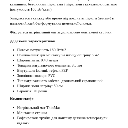
кам'яними, бетонними підлогами і підлогами з кахельною плиткою
(потужність 160 Вт/кв.м.).
Укладається в стяжку або прямо під покриття підлоги (плитку) в
плитковий клей без формування цементної стяжки.
Фіксується нагрівальний мат за допомогою монтажної стрічки.
Додаткові характеристики
Питома потужність 160 Вт/м2
Призначення: для монтажу на площу обігріву 5 м2
Ширина мата: 0.48 метра
Товщина нагріваючого елемента: 3,5 мм
Внутрішня ізоляці: тефлон FEP
Зовнішня ізоляція: PVC
Тип нагрівального кабелю: двожильний екранований
Ширина зони нагріву: 50 см
Гарантія: 20 років
Комплектація
Нагрівальний мат ThinMat
Монтажна стрічка
Гофрирована трубка для монтажу датчика температури
підлоги