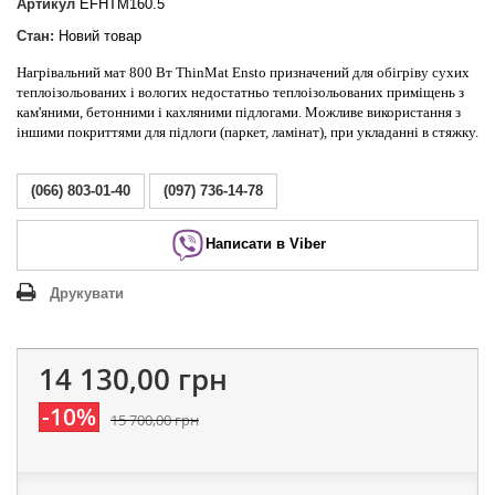
Артикул
EFHTM160.5
Стан:
Новий товар
Нагрівальний мат 800 Вт ThinMat Ensto призначений для обігріву сухих
теплоізольованих і вологих недостатньо теплоізольованих приміщень з
кам'яними, бетонними і кахляними підлогами. Можливе використання з
іншими покриттями для підлоги (паркет, ламінат), при укладанні в стяжку.
(066) 803-01-40
(097) 736-14-78
Написати в Viber
Друкувати
14 130,00 грн
-10%
15 700,00 грн