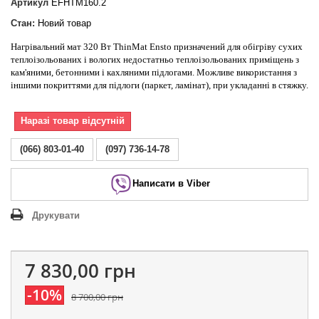
Артикул
EFHTM160.2
Стан:
Новий товар
Нагрівальний мат 320 Вт ThinMat Ensto призначений для обігріву сухих
теплоізольованих і вологих недостатньо теплоізольованих приміщень з
кам'яними, бетонними і кахляними підлогами. Можливе використання з
іншими покриттями для підлоги (паркет, ламінат), при укладанні в стяжку.
Наразі товар відсутній
(066) 803-01-40
(097) 736-14-78
Написати в Viber
Друкувати
7 830,00 грн
-10%
8 700,00 грн