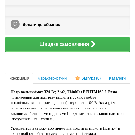
Додати до обраних
Швидке замовлення
Інформація
Характеристики
Відгуки
(0)
Каталоги
Нагрівальний мат 320 Вт, 2 м2, ThinMat EFHTM160.2 Ensto
призначений для підігріву підлоги в сухих і добре
теплоізольованих приміщеннях (потужність 100 Вт/кв.м.), і у
вологих і недостатньо теплоізольованих приміщеннях з
кам'яними, бетонними підлогами і підлогами з кахельною плиткою
(потужність 160 Вт/кв.м.).
Укладається в стяжку або прямо під покриття підлоги (плитку) в
плитковий клей без формування цементної стяжки.