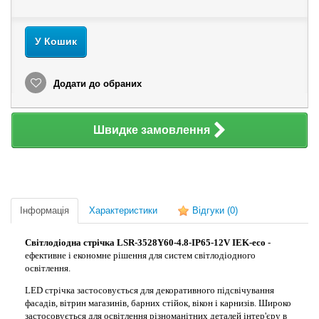
У Кошик
Додати до обраних
Швидке замовлення
Інформація
Характеристики
Відгуки
(0)
Світлодіодна стрічка LSR-3528Y60-4.8-IP65-12V IEK-eco
-
ефективне і економне рішення для систем світлодіодного
освітлення.
LED стрічка застосовується для декоративного підсвічування
фасадів, вітрин магазинів, барних стійок, вікон і карнизів. Широко
застосовується для освітлення різноманітних деталей інтер'єру в