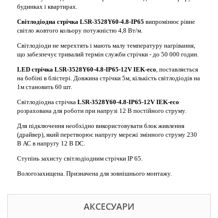
будинках і квартирах.
Світлодіодна стрічка LSR-3528Y60-4.8-IP65
випромінює рівне
світло жовтого кольору потужністю 4,8 Вт/м.
Світлодіоди не мерехтять і мають малу температуру нагрівання,
що забезпечує тривалий термін служби стрічки - до 50 000 годин.
LED стрічка LSR-3528Y60-4.8-IP65-12V IEK-eco
, поставляється
на бобіні в блістері. Довжина стрічки 5м, кількість світлодіодів на
1м становить 60 шт.
Світлодіодна стрічка
LSR-3528Y60-4.8-IP65-12V IEK-eco
розрахована для роботи при напрузі 12 В постійного струму.
Для підключення необхідно використовувати блок живлення
(драйвер), який перетворює напругу мережі змінного струму 230
В АС в напругу 12 В DC.
Ступінь захисту світлодіодним стрічки IP 65.
Вологозахищена. Призначена для зовнішнього монтажу.
АКСЕСУАРИ