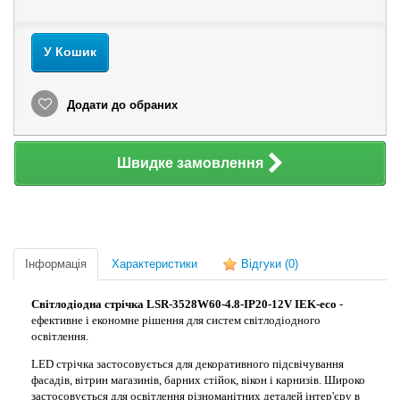
У Кошик
Додати до обраних
Швидке замовлення
Інформація
Характеристики
Відгуки
(0)
Світлодіодна стрічка LSR-3528W60-4.8-IP20-12V IEK-eco
-
ефективне і економне рішення для систем світлодіодного
освітлення.
LED стрічка застосовується для декоративного підсвічування
фасадів, вітрин магазинів, барних стійок, вікон і карнизів. Широко
застосовується для освітлення різноманітних деталей інтер'єру в