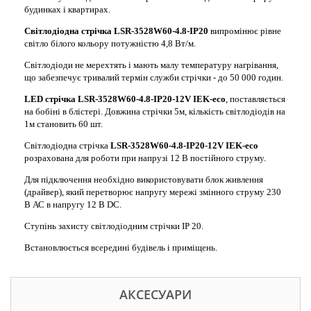
будинках і квартирах.
Світлодіодна стрічка LSR-3528W60-4.8-IP20
випромінює рівне
світло білого кольору потужністю 4,8 Вт/м.
Світлодіоди не мерехтять і мають малу температуру нагрівання,
що забезпечує тривалий термін служби стрічки - до 50 000 годин.
LED стрічка LSR-3528W60-4.8-IP20-12V IEK-eco
, поставляється
на бобіні в блістері. Довжина стрічки 5м, кількість світлодіодів на
1м становить 60 шт.
Світлодіодна стрічка
LSR-3528W60-4.8-IP20-12V IEK-eco
розрахована для роботи при напрузі 12 В постійного струму.
Для підключення необхідно використовувати блок живлення
(драйвер), який перетворює напругу мережі змінного струму 230
В АС в напругу 12 В DC.
Ступінь захисту світлодіодним стрічки IP 20.
Встановлюється всередині будівель і приміщень.
АКСЕСУАРИ