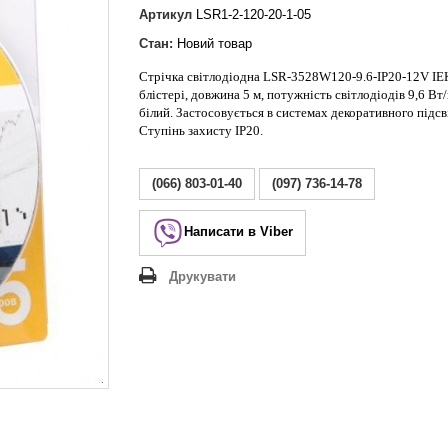
Lezard Deriy
Артикул
LSR1-2-120-20-1-05
O
Стан:
Новий товар
 Allure
Стрічка світлодіодна LSR-3528W120-9.6-IP20-12V IEK
a Classic
блістері, довжина 5 м, потужність світлодіодів 9,6 Вт/
 Life
білий. Застосовується в системах декоративного підсв
Ступінь захисту IP20.
(066) 803-01-40
(097) 736-14-78
Написати в Viber
Друкувати