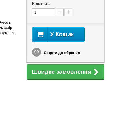
Кількість
-eco в
м, колір
ічування.
У Кошик
Додати до обраних
Швидке замовлення