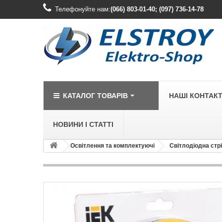
Телефонуйте нам:
(066) 803-01-40; (097) 736-14-78
КАТАЛОГ ТОВАРІВ
НАШІ КОНТАК
НОВИНИ І СТАТТІ
Освітлення та комплектуючі
Світлодіодна стр
LEGRAND
Legrand Cariv
Legrand Celia
Legrand Etika
Legrand Forix