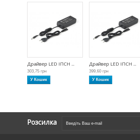
Драйвер LED ІПСН ...
Драйвер LED ІПСН ...
303,75 грн
399,60 грн
У Кошик
У Кошик
Розсилка