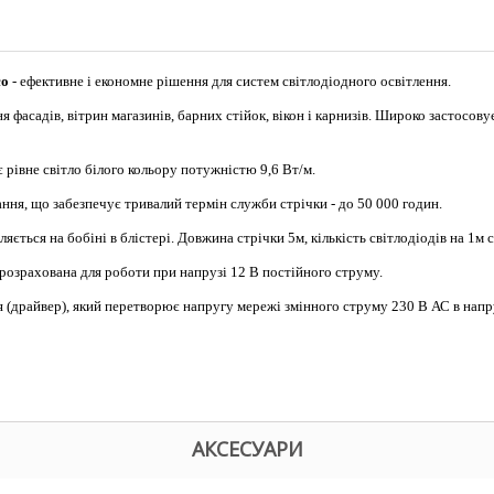
co
- ефективне і економне рішення для систем світлодіодного освітлення.
 фасадів, вітрин магазинів, барних стійок, вікон і карнизів. Широко застосову
рівне світло білого кольору потужністю 9,6 Вт/м.
ння, що забезпечує тривалий термін служби стрічки - до 50 000 годин.
вляється на бобіні в блістері. Довжина стрічки 5м, кількість світлодіодів на 1м 
розрахована для роботи при напрузі 12 В постійного струму.
 (драйвер), який перетворює напругу мережі змінного струму 230 В АС в напр
АКСЕСУАРИ