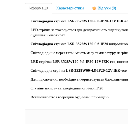
Інформація
Характеристики
Відгуки
(0)
Світлодіодна стрічка LSR-3528W120-9.6-IP20-12V IEK-e
LED стрічка застосовується для декоративного підсвічування
будинках і квартирах.
Світлодіодна стрічка LSR-3528W120-9.6-IP20
випромінює 
Світлодіоди не мерехтять і мають малу температуру нагріва
LED стрічка LSR-3528W120-9.6-IP20-12V IEK-eco
, поста
Світлодіодна стрічка
LSR-3528W60-4.8-IP20-12V IEK-eco
Для підключення необхідно використовувати блок живлення
Ступінь захисту світлодіодним стрічки IP 20.
Встановлюється всередині будівель і приміщень.