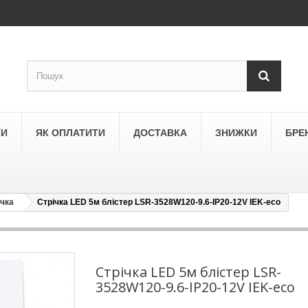
ТИ
ЯК ОПЛАТИТИ
ДОСТАВКА
ЗНИЖКИ
БРЕ
ічка
Стрічка LED 5м блістер LSR-3528W120-9.6-IP20-12V IEK-eco
LEGRAND
a
Schneider Electric Asfora
ne
Schneider Electric Sedna
Стрічка LED 5м блістер LSR-
3528W120-9.6-IP20-12V IEK-eco
LEZARD