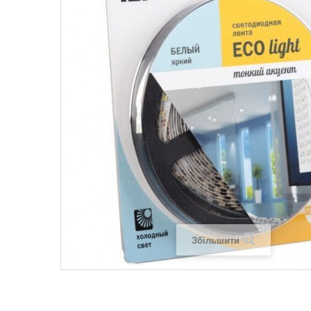
Legrand SUN
Legrand Valena
Legrand Valen
Legrand Valena
Збільшити