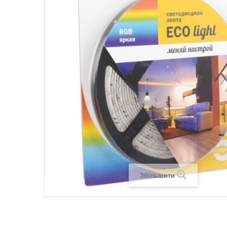
Legrand SUN
Legrand Valena
Legrand Valen
Legrand Valena
Збільшити