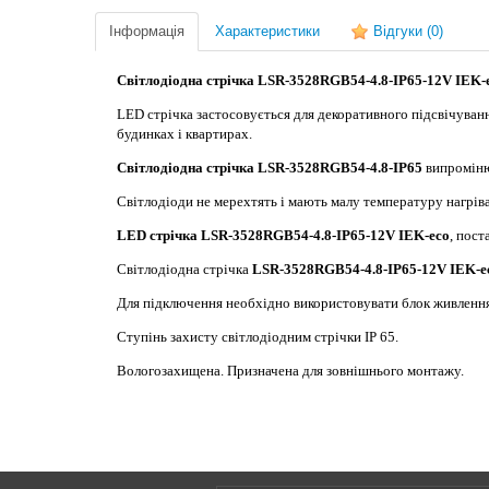
Інформація
Характеристики
Відгуки
(0)
Світлодіодна стрічка LSR-3528RGB54-4.8-IP65-12V IEK-
LED стрічка застосовується для декоративного підсвічування
будинках і квартирах.
Світлодіодна стрічка LSR-3528RGB54-4.8-IP65
випроміню
Світлодіоди не мерехтять і мають малу температуру нагріва
LED стрічка LSR-3528RGB54-4.8-IP65-12V IEK-eco
, пост
Світлодіодна стрічка
LSR-3528RGB54-4.8-IP65-12V IEK-e
Для підключення необхідно використовувати блок живлення
Ступінь захисту світлодіодним стрічки IP 65.
Вологозахищена. Призначена для зовнішнього монтажу.