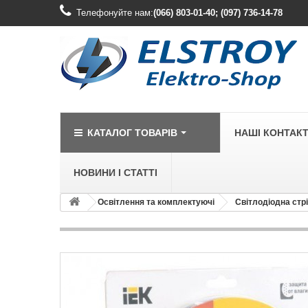
Телефонуйте нам:
(066) 803-01-40; (097) 736-14-78
КАТАЛОГ ТОВАРІВ
НАШІ КОНТАК
НОВИНИ І СТАТТІ
Освітлення та комплектуючі
Світлодіодна стр
LEGRAND
Legrand Cariv
Legrand Celia
Legrand Etika
Legrand Forix