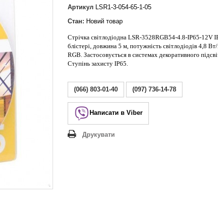
Lezard Deriy
Артикул
LSR1-3-054-65-1-05
O
Стан:
Новий товар
 Allure
Стрічка світлодіодна LSR-3528RGB54-4.8-IP65-12V I
a Classic
блістері, довжина 5 м, потужність світлодіодів 4,8 Вт/
 Life
RGB. Застосовується в системах декоративного підсві
Ступінь захисту IP65.
(066) 803-01-40
(097) 736-14-78
Написати в Viber
Друкувати