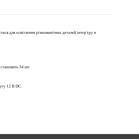
ється для освітлення різноманітних деталей інтер'єру в
м становить 54 шт.
угу 12 В DC.