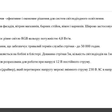
eco
- ефективне і економне рішення для систем світлодіодного освітлення.
 фасадів, вітрин магазинів, барних стійок, вікон і карнизів. Широко застосову
є рівне світло RGB кольору потужністю 4,8 Вт/м.
ння, що забезпечує тривалий термін служби стрічки - до 50 000 годин.
авляється на бобіні в блістері. Довжина стрічки 5м, кількість світлодіодів на 1
co
розрахована для роботи при напрузі 12 В постійного струму.
 (драйвер), який перетворює напругу мережі змінного струму 230 В АС в напр