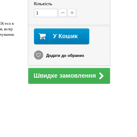
Кількість
EK-eco в
м, колір
чування.
У Кошик
Додати до обраних
Швидке замовлення