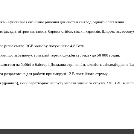
eco
- ефективне і економне рішення для систем світлодіодного освітлення.
 фасадів, вітрин магазинів, барних стійок, вікон і карнизів. Широко застосову
є рівне світло RGB кольору потужністю 4,8 Вт/м.
ння, що забезпечує тривалий термін служби стрічки - до 50 000 годин.
авляється на бобіні в блістері. Довжина стрічки 5м, кількість світлодіодів на 1
co
розрахована для роботи при напрузі 12 В постійного струму.
 (драйвер), який перетворює напругу мережі змінного струму 230 В АС в напр