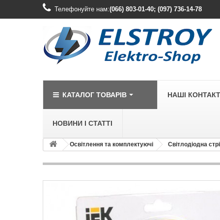
Телефонуйте нам:
(066) 803-01-40; (097) 736-14-78
КАТАЛОГ ТОВАРІВ
НАШІ КОНТАК
НОВИНИ І СТАТТІ
Освітлення та комплектуючі
Світлодіодна стр
LEGRAND
Legrand Cariv
Legrand Celia
Legrand Etika
Legrand Forix