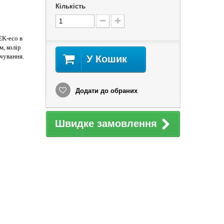
Кількість
EK-eco в
м, колір
ічування.
У Кошик
Додати до обраних
Швидке замовлення