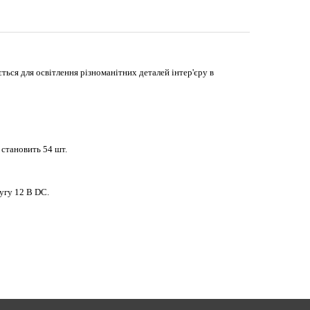
ється для освітлення різноманітних деталей інтер'єру в
м становить 54 шт.
угу 12 В DC.