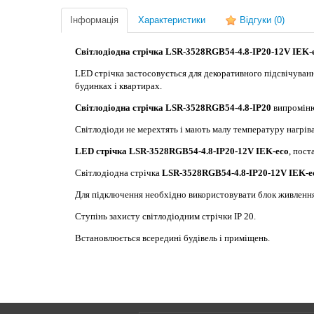
Інформація
Характеристики
Відгуки
(0)
Світлодіодна стрічка LSR-3528RGB54-4.8-IP20-12V IEK-
LED стрічка застосовується для декоративного підсвічування
будинках і квартирах.
Світлодіодна стрічка LSR-3528RGB54-4.8-IP20
випроміню
Світлодіоди не мерехтять і мають малу температуру нагріва
LED стрічка LSR-3528RGB54-4.8-IP20-12V IEK-eco
, пост
Світлодіодна стрічка
LSR-3528RGB54-4.8-IP20-12V IEK-e
Для підключення необхідно використовувати блок живлення
Ступінь захисту світлодіодним стрічки IP 20.
Встановлюється всередині будівель і приміщень.