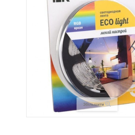
Legrand SUN
Legrand Valena
Legrand Valen
Legrand Valena
Збільшити