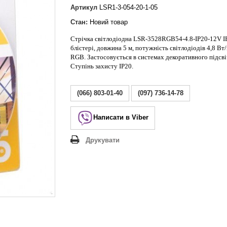
Lezard Deriy
Артикул
LSR1-3-054-20-1-05
O
Стан:
Новий товар
 Allure
Стрічка світлодіодна LSR-3528RGB54-4.8-IP20-12V I
a Classic
блістері, довжина 5 м, потужність світлодіодів 4,8 Вт/
 Life
RGB
. Застосовується в системах декоративного підсв
Ступінь захисту IP20.
(066) 803-01-40
(097) 736-14-78
Написати в Viber
Друкувати