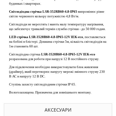
будинках і квартирах.
Світлодіодна стрічка LSR-352RB60-4.8-IP65
випромінює рівне
світло червоного кольору потужністю 4,8 Вт/м.
Світлодіоди не мерехтять і мають малу температуру нагрівання,
що забезпечує тривалий термін служби стрічки - до 50 000 годин.
LED стрічка LSR-3528R60-4.8-IP65-12V IEK-eco
, поставляється
на бобіні в блістері. Довжина стрічки 5м, кількість світлодіодів на
1м становить 60 шт.
Світлодіодна стрічка
LSR-3528R60-4.8-IP65-12V IEK-eco
розрахована для роботи при напрузі 12 В постійного струму.
Для підключення необхідно використовувати блок живлення
(драйвер), який перетворює напругу мережі змінного струму 230
В АС в напругу 12 В DC.
Ступінь захисту світлодіодним стрічки IP 65.
Вологозахищена. Призначена для зовнішнього монтажу.
АКСЕСУАРИ