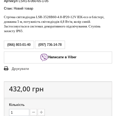
Артикул
LSR1-6-060-65-1-05
Стан:
Новий товар
Стрічка світлодіодна LSR-3528B60-4.8-IP20-12V IEK-eco в блістері,
довжина 5 м, потужність світлодіодів 4,8 Вт/м, колір синій.
Застосовується в системах декоративного підсвічування. Ступінь
захисту IP65.
(066) 803-01-40
(097) 736-14-78
Написати в Viber
Друкувати
432,00 грн
Кількість