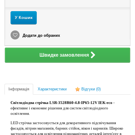
У Кошик
Додати до обраних
Швидке замовлення
Інформація
Характеристики
Відгуки
(0)
Світлодіодна стрічка LSR-3528R60-4.8-IP65-12V IEK-eco
-
ефективне і економне рішення для систем світлодіодного
освітлення.
LED стрічка застосовується для декоративного підсвічування
фасадів, вітрин магазинів, барних стійок, вікон і карнизів. Широко
застосовується для освітлення різноманітних деталей інтер'єру в