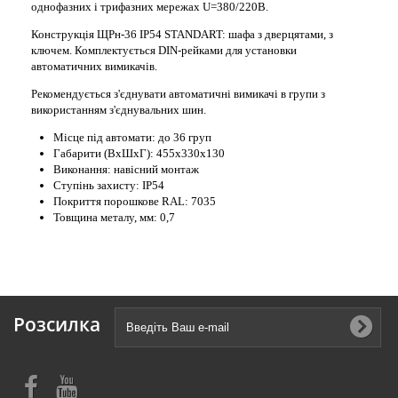
однофазних і трифазних мережах U=380/220В.
Конструкція ЩРн-36 IP54 STANDART: шафа з дверцятами, з
ключем. Комплектується DIN-рейками для установки
автоматичних вимикачів.
Рекомендується з'єднувати автоматичні вимикачі в групи з
використанням з'єднувальних шин.
Місце під автомати: до 36 груп
Габарити (ВхШхГ)
:
455х330х130
Виконання: навісний монтаж
Ступінь захисту: IP54
Покриття порошкове RAL: 7035
Товщина металу, мм: 0,7
Розсилка