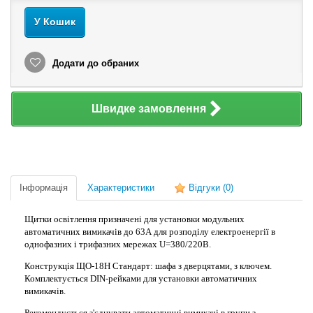
У Кошик
Додати до обраних
Швидке замовлення
Інформація
Характеристики
Відгуки
(0)
Щитки освітлення призначені для установки модульних
автоматичних вимикачів до 63А для розподілу електроенергії в
однофазних і трифазних мережах U=380/220В.
Конструкція ЩО-18Н Стандарт: шафа з дверцятами, з ключем.
Комплектується DIN-рейками для установки автоматичних
вимикачів.
Рекомендується з'єднувати автоматичні вимикачі в групи з