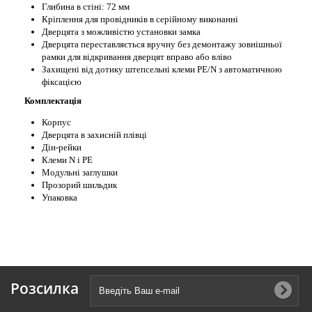
Глибина в стіні: 72 мм
Кріплення для провідників в серійному виконанні
Дверцята з можливістю установки замка
Дверцята переставляється вручну без демонтажу зовнішньої
рамки для відкривання дверцят вправо або вліво
Захищені від дотику штепсельні клеми PE/N з автоматичною
фіксацією
Комплектація
Корпус
Дверцята в захисній плівці
Дін-рейки
Клеми N і РЕ
Модульні заглушки
Прозорий шильдик
Упаковка
Розсилка