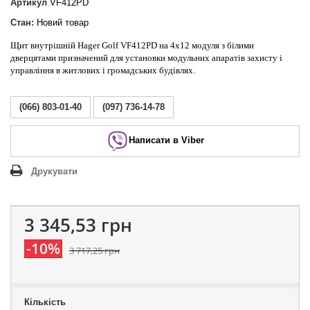
Артикул
VF412PD
Стан:
Новий товар
Щит внутрішній Hager Golf VF412PD на 4х12 модуля з білими
дверцятами призначений для установки модульних апаратів захисту і
управління в житлових і громадських будівлях.
(066) 803-01-40
(097) 736-14-78
Написати в Viber
Друкувати
3 345,53 грн
-10%
3 717,25 грн
Кількість