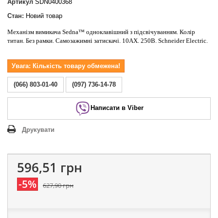
Артикул
SDN0400368
Стан:
Новий товар
Механізм вимикача Sedna™ одноклавішний з підсвічуванням. Колір
титан. Без рамки. Самозажимні затискачі. 10АХ. 250В. Schneider Electric.
Увага: Кількість товару обмежена!
(066) 803-01-40
(097) 736-14-78
Написати в Viber
Друкувати
596,51 грн
-5%
627,90 грн