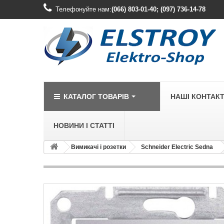
Телефонуйте нам:
(066) 803-01-40; (097) 736-14-78
КАТАЛОГ ТОВАРІВ
НАШІ КОНТАК
НОВИНИ І СТАТТІ
Вимикачі і розетки
Schneider Electric Sedna
LEGRAND
Legrand Cariv
Legrand Celia
Legrand Etika
Legrand Forix