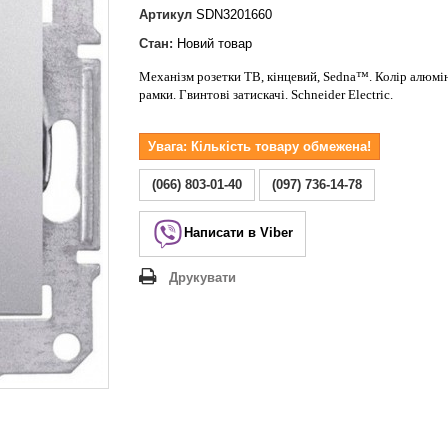
Lezard Deriy
Артикул
SDN3201660
O
Стан:
Новий товар
 Allure
Механізм розетки ТВ, кінцевий, Sedna™. Колір алюмін
a Classic
рамки. Гвинтові
затискачі
. Schneider Electric.
 Life
Увага: Кількість товару обмежена!
(066) 803-01-40
(097) 736-14-78
Написати в Viber
Друкувати