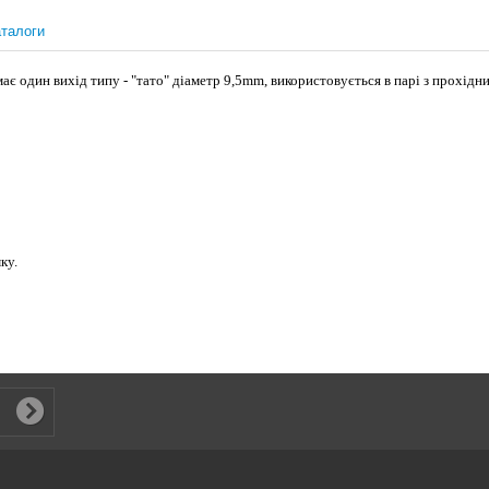
талоги
 має один вихід типу - "тато" діаметр 9,5mm, використовується в парі з прохі
ку.