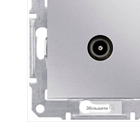
Legrand SUN
Legrand Valena
Legrand Valen
Legrand Valena
Збільшити