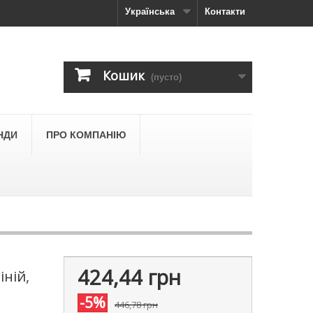
Українська
Контакти
Кошик
(пусто)
НДИ
ПРО КОМПАНІЮ
424,44 грн
іній,
-5%
446,78 грн