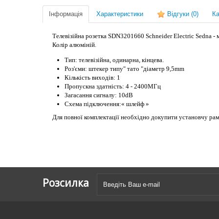
Інформація
Характеристики
Відгуки
(0)
Ка
Телевізійна розетка SDN3201660 Schneider Electric Sedna -
Колір алюміній.
Тип: телевізійна, одинарна, кінцева.
Роз'єми: штекер типу" тато "діаметр 9,5mm
Кількість виходів: 1
Пропускна здатність: 4 - 2400МГц
Загасання сигналу: 10dB
Схема підключення:« шлейф »
Для повної комплектації необхідно докупити установчу рам
Розсилка