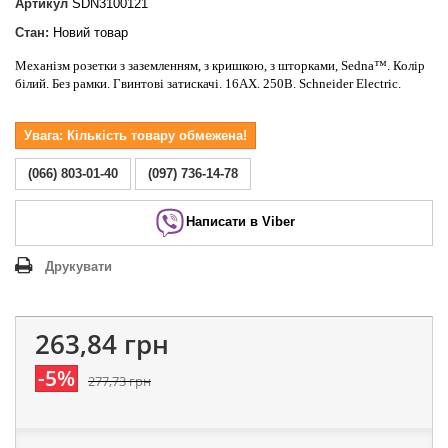
Артикул
SDN3100121
Стан:
Новий товар
Механізм розетки з заземленням, з кришкою, з шторками, Sedna™. Колір
білий. Без рамки. Гвинтові затискачі. 16АХ. 250В. Schneider Electric.
Увага: Кількість товару обмежена!
(066) 803-01-40
(097) 736-14-78
Написати в Viber
Друкувати
263,84 грн
-5%
277,73 грн