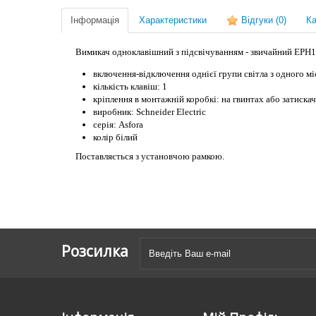
Інформація
Характеристики
Відгуки
(0)
Ка
Вимикач одноклавішний з підсвічуванням - звичайний EPH1
включення-відключення однієї групи світла з одного мі
кількість клавіш: 1
кріплення в монтажній коробкі: на гвинтах або затискач
виробник: Schneider Electric
серія: Asfora
колір білий
Поставляється з установчою рамкою.
Розсилка