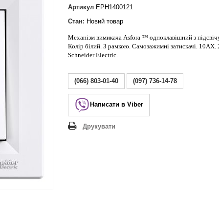
Lezard Deriy
Артикул
EPH1400121
O
Стан:
Новий товар
 Allure
Механізм вимикача Asfora ™ одноклавішний з підсвіч
a Classic
Колір білий. З рамкою. Самозажимні затискачі. 10АХ.
 Life
Schneider Electric.
(066) 803-01-40
(097) 736-14-78
Написати в Viber
Друкувати