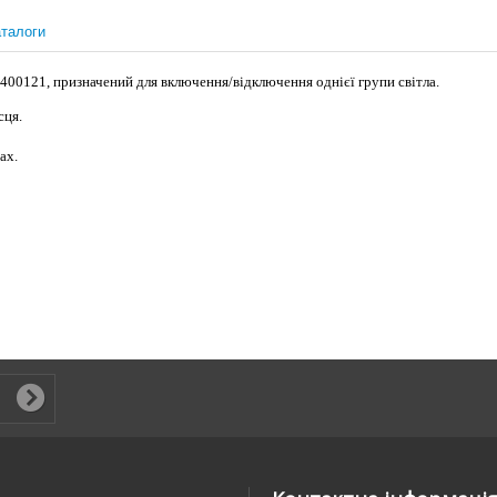
талоги
400121, призначений для включення/відключення однієї групи світла.
сця.
ах.