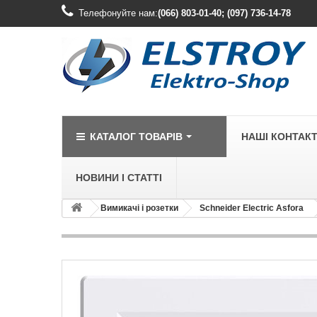
Телефонуйте нам:
(066) 803-01-40; (097) 736-14-78
КАТАЛОГ ТОВАРІВ
НАШІ КОНТАК
НОВИНИ І СТАТТІ
Вимикачі і розетки
Schneider Electric Asfora
LEGRAND
Legrand Cariv
Legrand Celia
Legrand Etika
Legrand Forix