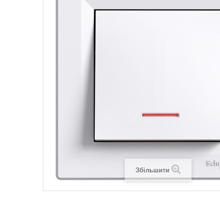
Legrand SUN
Legrand Valena
Legrand Valen
Legrand Valena
Збільшити