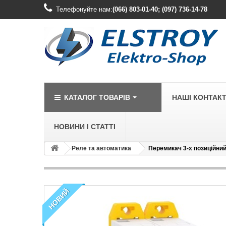
Телефонуйте нам:
(066) 803-01-40; (097) 736-14-78
КАТАЛОГ ТОВАРІВ
НАШІ КОНТАК
НОВИНИ І СТАТТІ
Реле та автоматика
Перемикач 3-х позиційний 
LEGRAND
Legrand Cariv
Legrand Celia
НОВИЙ
Legrand Etika
Legrand Forix