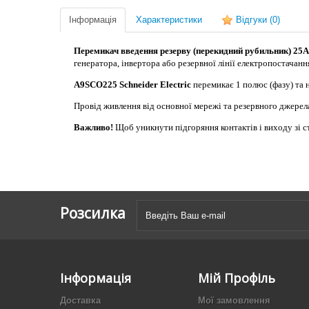
Інформація
Характеристики
Відгуки
(0)
Перемикач введення резерву (перекидний рубильник) 25А, 2
генератора, інвертора або резервної лінії електропостачанн
A9SCO2
25
Schneider Electric
перемикає 1 полюс (фазу) та н
Провід живлення від основної мережі та резервного джерел
Важливо!
Щоб уникнути підгоряння контактів і виходу зі 
Розсилка
Інформація
Мій Профіль
Доставка
Мої замовлення