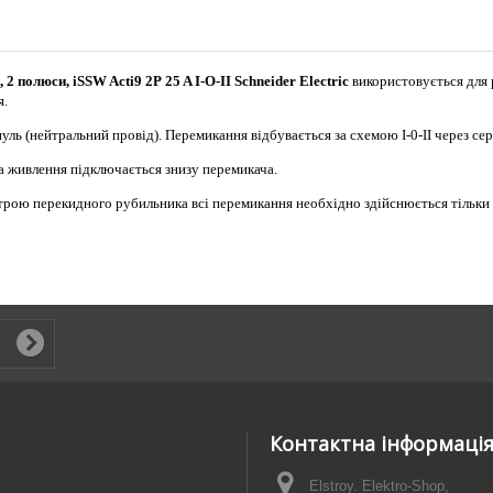
 полюси, iSSW Acti9 2P 25 A I-O-II Schneider Electric
використовується для
я.
уль (нейтральний провід). Перемикання відбувається за схемою I-0-II через се
а живлення підключається знизу перемикача.
строю перекидного рубильника всі перемикання необхідно здійснюється тільки
Контактна інформаці
Elstroy. Elektro-Shop,