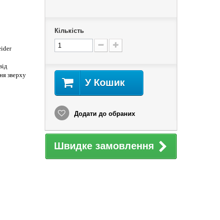
Кількість
ider
від
ня зверху
У Кошик
Додати до обраних
Швидке замовлення