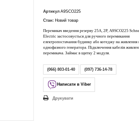
Lezard Deriy
O
Артикул
A9SCO225
 Allure
Стан:
Новий товар
a Classic
Перемикач введення резерву 25А, 2P,
A9SCO2
25
Schne
 Life
Electric
застосовується для ручного перемикання
електропостачання будинку або котеджу на живлення 
однофазного генератора. Підключення кабелів живлен
перемикача. Займає в щитку 2 модуля.
(066) 803-01-40
(097) 736-14-78
Написати в Viber
Друкувати