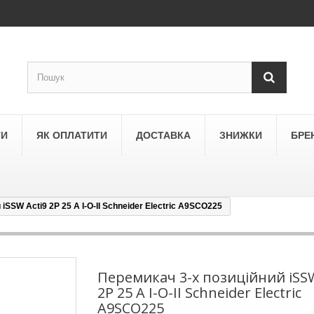
ТИ
ЯК ОПЛАТИТИ
ДОСТАВКА
ЗНИЖКИ
БРЕ
iSSW Acti9 2P 25 A I-O-II Schneider Electric A9SCO225
LEGRAND
a
Schneider Electric Asfora
ne
Schneider Electric Sedna
Перемикач 3-х позиційний iSSW
2P 25 A I-O-II Schneider Electric
LEZARD
A9SCO225