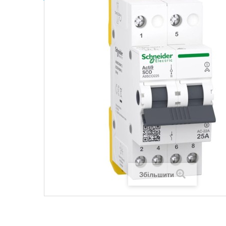
Legrand SUN
Legrand Valena
Legrand Valen
Legrand Valena
Збільшити