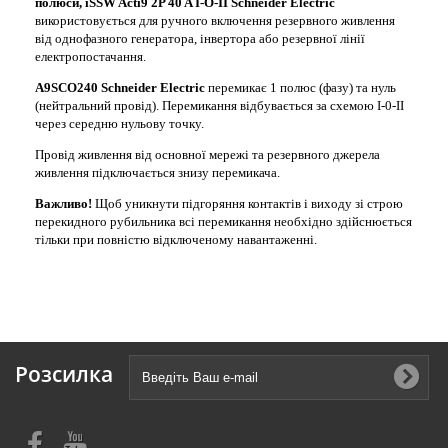
полюси, iSSW Acti9 2P 40 A I-O-II Schneider Electric
використовується для ручного включення резервного живлення
від однофазного генератора, інвертора або резервної лінії
електропостачання.
A9SCO240
Schneider Electric
перемикає 1 полюс (фазу) та нуль
(нейтральний провід). Перемикання відбувається за схемою I-0-II
через середню нульову точку.
Провід живлення від основної мережі та резервного джерела
живлення підключається знизу перемикача.
Важливо!
Щоб уникнути підгоряння контактів і виходу зі строю
перекидного рубильника всі перемикання необхідно здійснюється
тільки при повністю відключеному навантаженні.
Розсилка