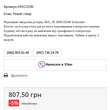
Артикул
A9SCO240
Стан:
Новий товар
Перемикач введення резерву 40А, 2P, A9SCO240 Schneider
Electric
застосовується для ручного перемикання електропостачання
будинку або котеджу на живлення від однофазного генератора.
Підключення кабелів живлення зверху перемикача. Займає в щитку 2
модуля.
(066) 803-01-40
(097) 736-14-78
Написати в Viber
Друкувати
807,50 грн
-5%
850,00 грн