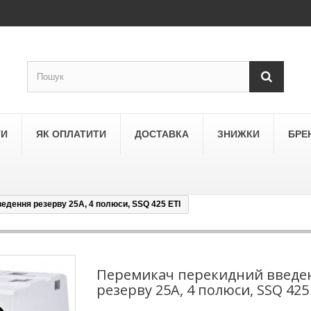
ТИ
ЯК ОПЛАТИТИ
ДОСТАВКА
ЗНИЖКИ
БРЕ
едення резерву 25А, 4 полюси, SSQ 425 ETI
LEGRAND
a
Schneider Electric Asfora
ne
Schneider Electric Sedna
Перемикач перекидний введе
резерву 25А, 4 полюси, SSQ 425
LEZARD