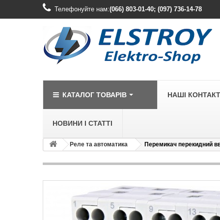
Телефонуйте нам:
(066) 803-01-40; (097) 736-14-78
КАТАЛОГ ТОВАРІВ
НАШІ КОНТАК
НОВИНИ І СТАТТІ
Реле та автоматика
Перемикач перекидний вв
LEGRAND
Legrand Cariv
Legrand Celia
Legrand Etika
Legrand Forix