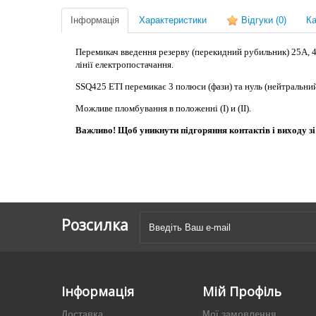
Інформація
Характеристики
Відгуки
(0)
Ка
Перемикач введення резерву (перекидний рубильник) 25А, 
лінії електропостачання.
SSQ425
ETI
перемикає 3 полюси (фази) та нуль (нейтральни
Можливе пломбування в положенні (I) и (II).
Важливо! Щоб уникнути підгоряння контактів і виходу з
Розсилка
Інформація
Мій Профіль
Доставка
Мої замовлення