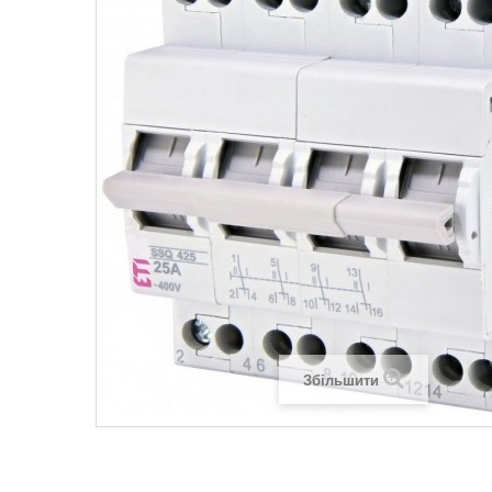
Legrand SUN
Legrand Valena
Legrand Valen
Legrand Valena
Збільшити