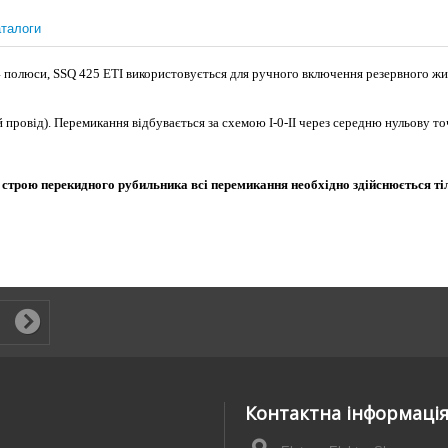
талоги
4 полюси,
SSQ 425
ETI
використовується для ручного включення резервного жив
й провід)
.
Перемикання відбувається за схемою I-0-II через середню нульову то
і строю перекидного рубильника всі перемикання необхідно здійснюється т
Контактна інформаці