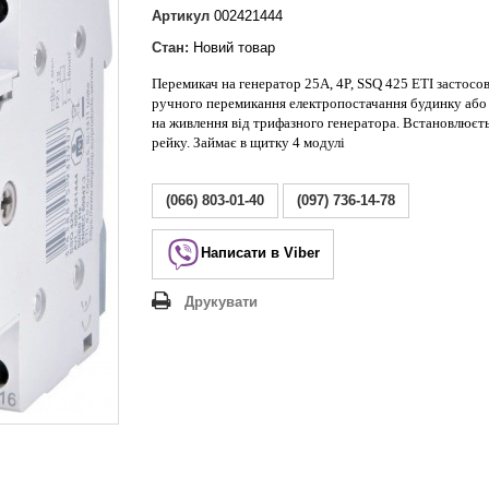
Lezard Deriy
Артикул
002421444
O
Стан:
Новий товар
 Allure
Перемикач на генератор 25А, 4P,
SSQ 425
ETI
застосов
a Classic
ручного перемикання електропостачання будинку або
 Life
на живлення від трифазного генератора. Встановлюєть
рейку. Займає в щитку 4 модулі
(066) 803-01-40
(097) 736-14-78
Написати в Viber
Друкувати