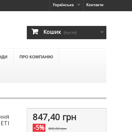
Українська
Контакти
Кошик
(пусто)
НДИ
ПРО КОМПАНІЮ
847,40 грн
ння
 ETI
-5%
892,00 грн