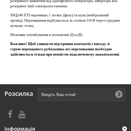
резервного живлення від однофазного генератора, інвертора або
резервної лінії електропостачання.
SSQ240
ETI
перемикає 1 полюс (фазу) та нуль (нейтральний
провід).
Перемикання відбувається за схемою I-0-II через середню
нульову точку.
Можливе пломбування в положенні (I) и (II).
Важливо! Щоб уникнути підгоряння контактів і виходу зі
строю перекидного рубильника всі перемикання необхідно
здійснюється тільки при повністю відключеному навантаженні.
Розсилка
Інформація