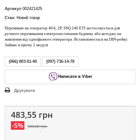
Артикул
002421425
Стан:
Новий товар
Перемикач на генератор 40А, 2P,
SSQ 240
ETI
застосовується для
ручного перемикання електропостачання будинку або котеджу на
живлення від однофазного генератора. Встановлюється на DIN-рейку.
Займає в щитку 2 модулі
(066) 803-01-40
(097) 736-14-78
Написати в Viber
Друкувати
483,55 грн
-5%
509,00 грн