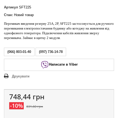
Артикул
SFT225
Стан:
Новий товар
Перемикач введення резерву 25А, 2P, SFT225 застосовується для ручного
перемикання електропостачання будинку або котеджу на живлення від
однофазного генератора. Підключення кабелів живлення зверху
перемикача. Займає в щитку 2 модуля.
(066) 803-01-40
(097) 736-14-78
Написати в Viber
Друкувати
748,44 грн
-10%
831,60 грн