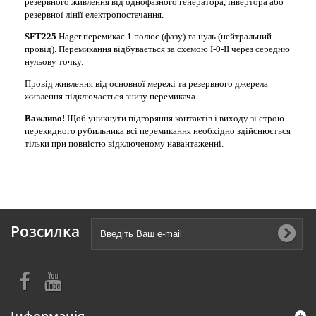
резервного живлення від однофазного генератора, інвертора або
резервної лінії електропостачання.
SFT225
Hager перемикає 1 полюс (фазу) та нуль (нейтральний
провід). Перемикання відбувається за схемою I-0-II через середню
нульову точку.
Провід живлення від основної мережі та резервного джерела
живлення підключається знизу перемикача.
Важливо!
Щоб уникнути підгоряння контактів і виходу зі строю
перекидного рубильника всі перемикання необхідно здійснюється
тільки при повністю відключеному навантаженні.
Розсилка