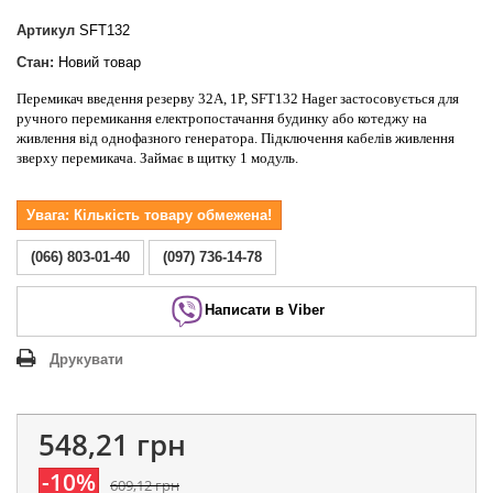
Артикул
SFT132
Стан:
Новий товар
Перемикач введення резерву 32А, 1P, SFT132 Hager застосовується для
ручного перемикання електропостачання будинку або котеджу на
живлення від однофазного генератора. Підключення кабелів живлення
зверху перемикача. Займає в щитку 1 модуль.
Увага: Кількість товару обмежена!
(066) 803-01-40
(097) 736-14-78
Написати в Viber
Друкувати
548,21 грн
-10%
609,12 грн