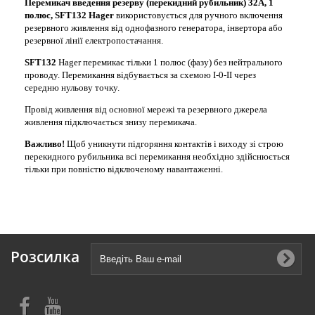
Перемикач введення резерву (перекидний рубильник) 32А, 1
полюс,
SFT132
Hager
використовується для ручного включення
резервного живлення від однофазного генератора, інвертора або
резервної лінії електропостачання.
SFT132
Hager перемикає тільки 1 полюс (фазу) без нейтрального
проводу. Перемикання відбувається за схемою I-0-II через
середню нульову точку.
Провід живлення від основної мережі та резервного джерела
живлення підключається знизу перемикача.
Важливо!
Щоб уникнути підгоряння контактів і виходу зі строю
перекидного рубильника всі перемикання необхідно здійснюється
тільки при повністю відключеному навантаженні.
Розсилка