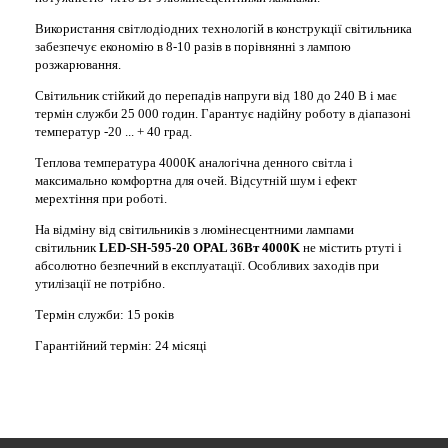
Використання світлодіодних технологій в конструкції світильника
забезпечує економію в 8-10 разів в порівнянні з лампою
розжарювання.
Світильник стійкий до перепадів напруги від 180 до 240 В і має
термін служби 25 000 годин. Гарантує надійну роботу в діапазоні
температур -20 ... + 40 град.
Теплова температура 4000К аналогічна денного світла і
максимально комфортна для очей. Відсутній шум і ефект
мерехтіння при роботі.
На відміну від світильників з люмінесцентними лампами
світильник
LED-SH-595-20 OPAL 36Вт 4000K
не містить ртуті і
абсолютно безпечний в експлуатації. Особливих заходів при
утилізації не потрібно.
Термін служби: 15 років
Гарантійний термін: 24 місяці