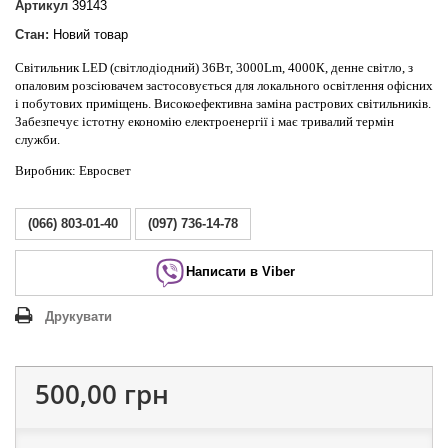
Артикул
39143
Стан:
Новий товар
Світильник LED (світлодіодний) 36Вт, 3000Lm, 4000К, денне світло, з
опаловим розсіювачем застосовується для локального освітлення офісних
і побутових приміщень. Високоефективна заміна растрових світильників.
Забезпечує істотну економію електроенергії і має тривалий термін
служби.
Виробник: Евросвет
(066) 803-01-40
(097) 736-14-78
Написати в Viber
Друкувати
500,00 грн