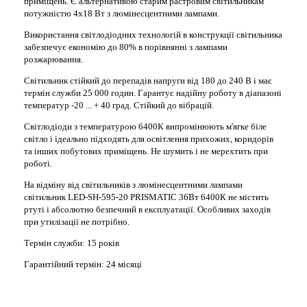
приміщень. Є альтернативою старим растровим світильникам
потужністю 4х18 Вт з люмінесцентними лампами.
Використання світлодіодних технологій в конструкції світильника
забезпечує економію до 80% в порівнянні з лампами
розжарювання.
Світильник стійкий до перепадів напруги від 180 до 240 В і має
термін служби 25 000 годин. Гарантує надійну роботу в діапазоні
температур -20 ... + 40 град. Стійкий до вібрацій.
Світлодіоди з температурою 6400К випромінюють м'ягке біле
світло і ідеально підходять для освітлення прихожих, коридорів
та інших побутових приміщень. Не шумить і не мерехтить при
роботі.
На відміну від світильників з люмінесцентними лампами
світильник LED-SH-595-20 PRISMATIC 36Вт 6400К не містить
ртуті і абсолютно безпечний в експлуатації. Особливих заходів
при утилізації не потрібно.
Термін служби: 15 років
Гарантійний термін: 24 місяці