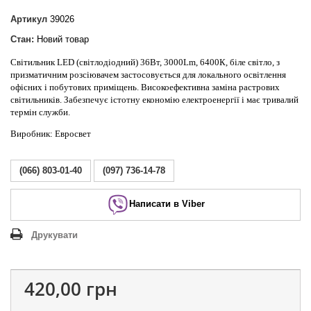
Артикул
39026
Стан:
Новий товар
Світильник LED (світлодіодний) 36Вт, 3000Lm, 6400К, біле світло, з
призматичним розсіювачем застосовується для локального освітлення
офісних і побутових приміщень. Високоефективна заміна растрових
світильників. Забезпечує істотну економію електроенергії і має тривалий
термін служби.
Виробник: Евросвет
(066) 803-01-40
(097) 736-14-78
Написати в Viber
Друкувати
420,00 грн