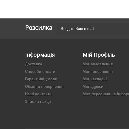
Розсилка
Інформація
Мій Профіль
Доставка
Мої замовлення
Способи оплати
Мої повернення
Гарантійні умови
Мої накладні
Обмін и повернення
Мої адреси
Наші контакти
Моя персональна інфор
Знижки і акції