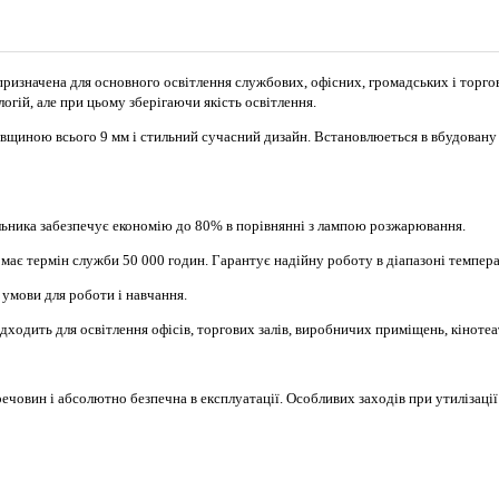
ризначена для основного освітлення службових, офісних, громадських і торг
гій, але при цьому зберігаючи якість освітлення.
овщиною всього 9 мм і стильний сучасний дизайн. Встановлюеться в вбудовану
ильника забезпечує економію до 80% в порівнянні з лампою розжарювання.
має термін служби 50 000 годин. Гарантує надійну роботу в діапазоні температу
умови для роботи і навчання.
дходить для освітлення офісів, торгових залів, виробничих приміщень, кінотеат
ечовин і абсолютно безпечна в експлуатації. Особливих заходів при утилізації