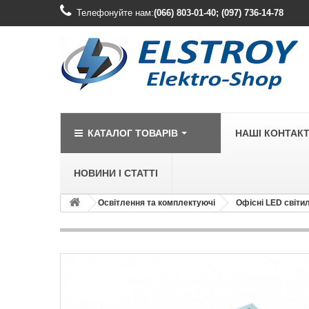
Телефонуйте нам:
(066) 803-01-40; (097) 736-14-78
КАТАЛОГ ТОВАРІВ
НАШІ КОНТАК
НОВИНИ І СТАТТІ
Освітлення та комплектуючі
Офісні LED світи
LEGRAND
Legrand Cariv
Legrand Celia
Legrand Etika
Legrand Forix