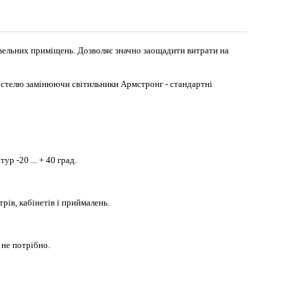
овельних приміщень. Дозволяє значно заощадити витрати на
 стелю замінюючи світильники Армстронг - стандартні
р -20 ... + 40 град.
рів, кабінетів і приймалень.
 не потрібно.