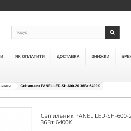
ТИ
ЯК ОПЛАТИТИ
ДОСТАВКА
ЗНИЖКИ
БРЕ
льники
Світильник PANEL LED-SH-600-20 36Вт 6400К
LEGRAND
a
Schneider Electric Asfora
ne
Schneider Electric Sedna
Світильник PANEL LED-SH-600-
36Вт 6400К
LEZARD