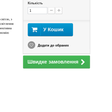
Кількість
світло, з
світлення
фективна
У Кошик
кономію
Додати до обраних
Швидке замовлення