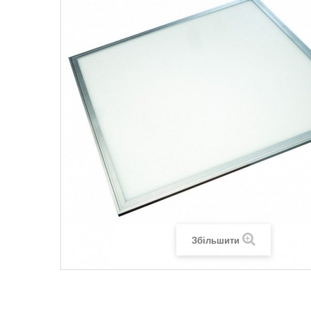
Legrand SUN
Legrand Valena
Legrand Valen
Legrand Valena
Збільшити