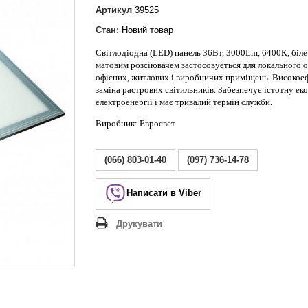
Lezard Deriy
Артикул
39525
O
Стан:
Новий товар
 Allure
Світлодіодна (LED) панель 36Вт, 3000Lm, 6400К, біле 
a Classic
матовим розсіювачем застосовується для локального о
 Life
офісних, житлових і виробничих приміщень. Високое
заміна растрових світильників. Забезпечує істотну е
електроенергії і має тривалий термін служби.
Виробник: Евросвет
(066) 803-01-40
(097) 736-14-78
Написати в Viber
Друкувати