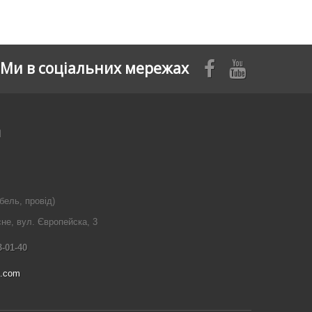
Ми в соціальних мережах
я
бель, провід)
сне, вул. Європейска, 3
3-01-40
l.com