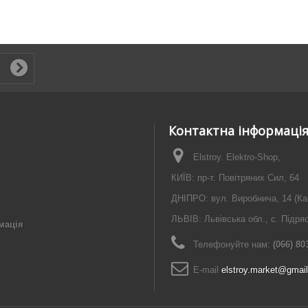
Контактна інформаці
Elstroy. Elektro-Shop,
КИЇВ: пр-т. Повітряних Сил, 64
ДНІПРО: вул. Виробнича, 14 (Ка
ЛЬВІВ: Львівська обл., с. Підря
мація
Телефонуйте нам:
(066) 80
E-maіl
elstroy.market@gmai