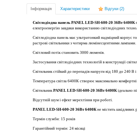
Інформація
Характеристики
Відгуки
(2)
Світлодіодна панель PANEL LED-SH-600-20 36Вт 6400К
п
електроенергію завдяки використанню світлодіодних техноло
Світлодіодна панель має ультратонкий надміцний корпус т
растрові світильники з чотирма люмінесцентними лампами.
Світловий потік становить 3000 люменів.
Застосування світлодіодних технологій в конструкції світ
Світильник стійкий до перепадів напруги від 180 до 240 В і 
Температура світла 6400К створює максимально комфортні 
Світильник
PANEL LED-SH-600-20 36Вт 6400К
ідеально пі
Відсутній шум і ефект мерехтіння при роботі.
PANEL LED-SH-600-20 36Вт 6400К
не містить шкідливих р
Термін служби: 15 років
Гарантійний термін: 24 місяці