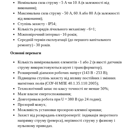
Номінальна сила струму - 5 А чи 10 А (в залежності від
виконання);
Максимальна сила струму - 50 А, 60 А або 80 А (в залежності
від виконання);
Ступінь захисту - ІР54;
Кількість розрядів лічильного механізму - 6+1;
Міжповірочний інтервал - 16 років;
Середній термін експлуатації (до першого капітального
ремонту) - 30 років.
Основні переваги
Кількість вимірювальних елементів - 1 або 2 (в якості датчиків
струму використовуються шунт і трансформатор);
Розширений діапазон робочих напруг (143 В - 253 В);
Підвищена ступінь захисту від впливу постійних і змінних
магнітних полів (СОУ-Н МПЕ 40.1.35.110:2005);
Технологічний запас по класу точності не менше 50%;
Мале власне енергоспоживання;
Довготривала робота при U = 380 В (до 24 годин);
Прозорий кожух;
Можливість установки прозорою клемної кришки;
Захист від розкрадань електроенергії: індикація зворотного
напрямку струму (реверса), нерівності струму у фазному і
нульовому приводах.